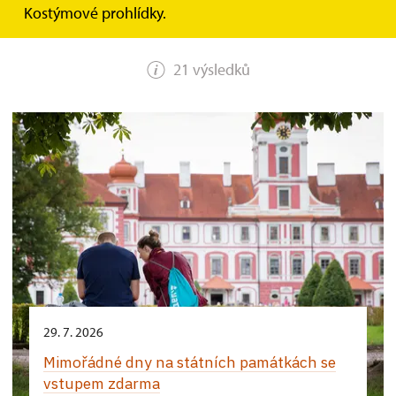
HLEDAT
Kostýmové prohlídky.
21 výsledků
29. 7. 2026
Mimořádné dny na státních památkách se
vstupem zdarma