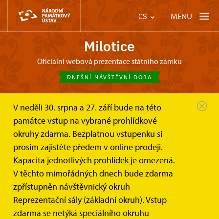
MENU
CS
Milotice
oficiální webová prezentace státního zámku
DNEŠNÍ NÁVŠTĚVNÍ DOBA
V neděli 30. srpna a 27. září bude na této
Zámek Milotice
Zprávy
památce vstup na vybrané prohlídkové
okruhy zdarma. Bezplatnou vstupenku si
Novinky
prosím zajistěte předem v online prodeji.
Kapacita jednotlivých prohlídek je omezená.
V těchto mimořádných dnech bude zdarma
zpřístupněn návštěvnický okruh
Reprezentační sály (základní okruh). Vstup
FILTR
zdarma se netýká speciálního okruhu