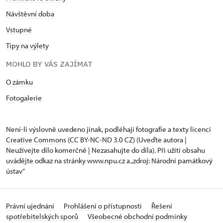
Návštěvní doba
Vstupné
Tipy na výlety
MOHLO BY VÁS ZAJÍMAT
O zámku
Fotogalerie
Není-li výslovně uvedeno jinak, podléhají fotografie a texty
licenci
Creative Commons
(CC BY-NC-ND 3.0 CZ) (Uveďte autora |
Neužívejte dílo komerčně | Nezasahujte do díla). Při užití obsahu
uvádějte odkaz na stránky www.npu.cz a „zdroj: Národní památkový
ústav“
Právní ujednání
Prohlášení o přístupnosti
Řešení
spotřebitelských sporů
Všeobecné obchodní podmínky