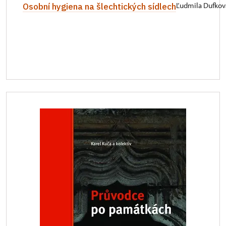
Osobní hygiena na šlechtických sídlech
Ľudmila Dufkov