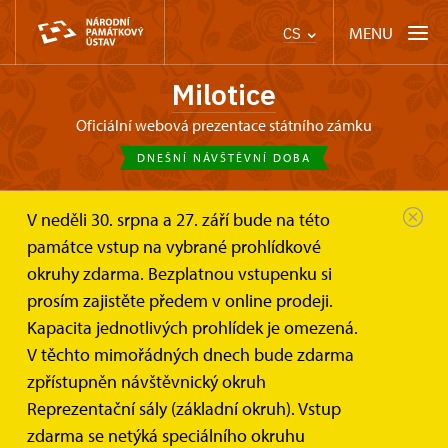
MENU
CS
Milotice
oficiální webová prezentace státního zámku
DNEŠNÍ NÁVŠTĚVNÍ DOBA
V neděli 30. srpna a 27. září bude na této
Zámek Milotice
Publikace
památce vstup na vybrané prohlídkové
okruhy zdarma. Bezplatnou vstupenku si
E-shop
prosím zajistěte předem v online prodeji.
Kapacita jednotlivých prohlídek je omezená.
VŠECHNY PUBLIKACE
V těchto mimořádných dnech bude zdarma
zpřístupněn návštěvnický okruh
Reprezentační sály (základní okruh). Vstup
zdarma se netýká speciálního okruhu