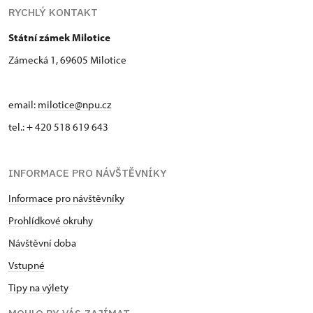
RYCHLÝ KONTAKT
Státní zámek Milotice
Zámecká 1, 69605 Milotice
email:
milotice@npu.cz
tel.: + 420 518 619 643
INFORMACE PRO NÁVŠTĚVNÍKY
Informace pro návštěvníky
Prohlídkové okruhy
Návštěvní doba
Vstupné
Tipy na výlety