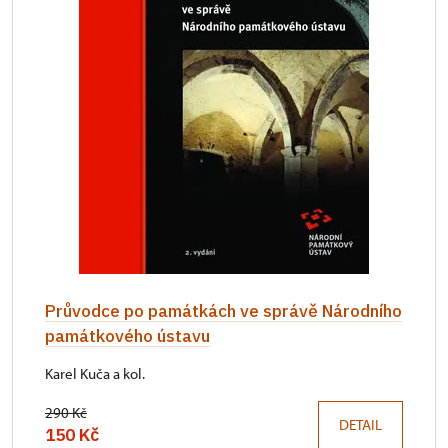
Průvodce po památkách ve správě Národního
památkového ústavu
Karel Kuča a kol.
290 Kč
DETAIL
150 Kč