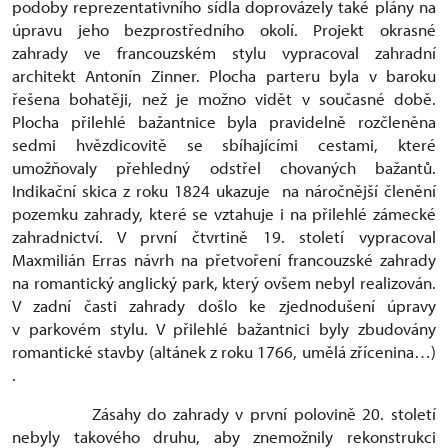
podoby reprezentativního sídla doprovázely také plány na
úpravu jeho bezprostředního okolí. Projekt okrasné
zahrady ve francouzském stylu vypracoval zahradní
architekt Antonín Zinner. Plocha parteru byla v baroku
řešena bohatěji, než je možno vidět v současné době.
Plocha přilehlé bažantnice byla pravidelně rozčleněna
sedmi hvězdicovitě se sbíhajícími cestami, které
umožňovaly přehledný odstřel chovaných bažantů.
Indikační skica z roku 1824 ukazuje na náročnější členění
pozemku zahrady, které se vztahuje i na přilehlé zámecké
zahradnictví. V první čtvrtině 19. století vypracoval
Maxmilián Erras návrh na přetvoření francouzské zahrady
na romantický anglický park, který ovšem nebyl realizován.
V zadní časti zahrady došlo ke zjednodušení úpravy
v parkovém stylu. V přilehlé bažantnici byly zbudovány
romantické stavby (altánek z roku 1766, umělá zřícenina…)
.
Zásahy do zahrady v první polovině 20. století
nebyly takového druhu, aby znemožnily rekonstrukci