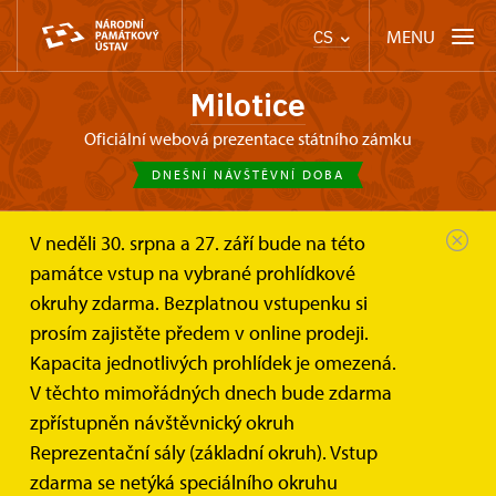
MENU
CS
Milotice
oficiální webová prezentace státního zámku
DNEŠNÍ NÁVŠTĚVNÍ DOBA
V neděli 30. srpna a 27. září bude na této
Zámek Milotice
O zámku
Zámecké zahrady
památce vstup na vybrané prohlídkové
okruhy zdarma. Bezplatnou vstupenku si
Zámecké zahrady
prosím zajistěte předem v online prodeji.
Kapacita jednotlivých prohlídek je omezená.
Stručná historie zámeckých zahrad
V těchto mimořádných dnech bude zdarma
zpřístupněn návštěvnický okruh
Reprezentační sály (základní okruh). Vstup
zdarma se netýká speciálního okruhu