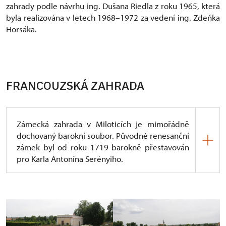
zahrady podle návrhu ing. Dušana Riedla z roku 1965, která
byla realizována v letech 1968–1972 za vedení ing. Zdeňka
Horsáka.
FRANCOUZSKÁ ZAHRADA
Zámecká zahrada v Miloticích je mimořádně
dochovaný barokní soubor. Původně renesanční
zámek byl od roku 1719 barokně přestavován
pro Karla Antonína Serényiho.
Projekt okrasné zahrady ve francouzském stylu byl
svěřen zahradnímu architektovi Antonu Zinnerovi,
který byl rovněž činný pro hraběte Questenberga
v Jaroměřicích nad Rokytnou, Ditrichštejny
v Mikulově, pro Evžena Savojského v Belvederu