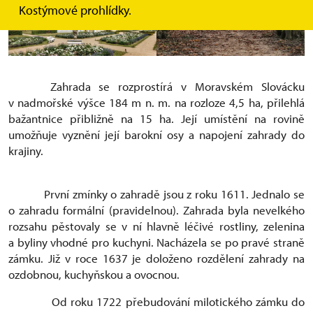
Kostýmové prohlídky.
Zahrada se rozprostírá v Moravském Slovácku
v nadmořské výšce 184 m n. m. na rozloze 4,5 ha, přilehlá
bažantnice přibližně na 15 ha. Její umístění na rovině
umožňuje vyznění její barokní osy a napojení zahrady do
krajiny.
První zmínky o zahradě jsou z roku 1611. Jednalo se
o zahradu formální (pravidelnou). Zahrada byla nevelkého
rozsahu pěstovaly se v ní hlavně léčivé rostliny, zelenina
a byliny vhodné pro kuchyni. Nacházela se po pravé straně
zámku. Již v roce 1637 je doloženo rozdělení zahrady na
ozdobnou, kuchyňskou a ovocnou.
Od roku 1722 přebudování milotického zámku do