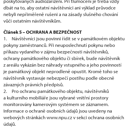
poskytovaných audiozařízení. Při tlumočení je třeba vždy
dbát na to, aby ostatní návštěvníci ani výklad průvodce
nebyli nepřiměřeně rušeni a na zásady slušného chování
vůči ostatním návštěvníkům.
Článek 5 – OCHRANA A BEZPEČNOST
1. Návštěvníci jsou povinni řídit se v památkovém objektu
pokyny zaměstnanců. Při neuposlechnutí pokynu nebo
příkazu vydaného v zájmu bezpečnosti návštěvníků,
ochrany památkového objektu či sbírek, bude návštěvník
z areálu vykázán bez náhrady vstupného a jeho povinností
je památkový objekt neprodleně opustit. Kromě toho se
návštěvník vystavuje nebezpečí postihu podle obecně
závazných právních předpisů.
2. Pro ochranu památkového objektu, návštěvníků
a kulturního mobiliáře jsou vybrané vnitřní prostory
monitorovány kamerovým systémem se záznamem.
Informace o ochraně osobních údajů jsou uvedeny na
webových stránkách www.npu.cz v sekci ochrana osobních
údajů.