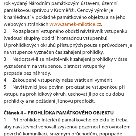
rok vydaný Národním památkovým ústavem, územní
památkovou správou v Kroměříži. Cenový výměr je
k nahlédnutí v pokladně památkového objektu a na jeho
webových stránkách
www.zamek-milotice.cz
.
2. Po zaplacení vstupného obdrží návštěvník vstupenku
(vedoucí skupiny obdrží hromadnou vstupenku).
U prohlídkových okruhů přístupných pouze s průvodcem je
na vstupence vyznačen čas zahájení prohlídky.
3. Nedostaví-li se návštěvník k zahájení prohlídky v čase
vyznačeném na vstupence, platnost vstupenky
propadá bez náhrady.
4. Zakoupené vstupenky nelze vrátit ani vyměnit.
5. Návštěvníci jsou povinni prokázat se vstupenkou při
vstupu na prohlídkový okruh, uschovat ji po celou dobu
prohlídky a na požádání ji znovu předložit.
Článek 4 – PROHLÍDKA PAMÁTKOVÉHO OBJEKTU
1. Při prohlídce interiérů památkového objektu je třeba,
aby návštěvníci věnovali zvýšenou pozornost nerovnostem
povrchů komunikací, sníženým průchodům, popřípadě