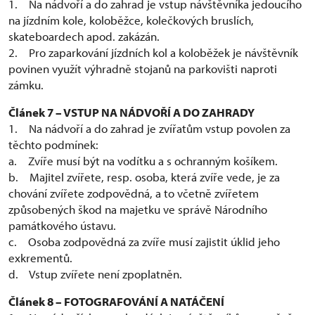
1. Na nádvoří a do zahrad je vstup návštěvníka jedoucího
na jízdním kole, koloběžce, kolečkových bruslích,
skateboardech apod. zakázán.
2. Pro zaparkování jízdních kol a koloběžek je návštěvník
povinen využít výhradně stojanů na parkovišti naproti
zámku.
Článek 7 – VSTUP NA NÁDVOŘÍ A DO ZAHRADY
1. Na nádvoří a do zahrad je zvířatům vstup povolen za
těchto podmínek:
a. Zvíře musí být na vodítku a s ochranným košíkem.
b. Majitel zvířete, resp. osoba, která zvíře vede, je za
chování zvířete zodpovědná, a to včetně zvířetem
způsobených škod na majetku ve správě Národního
památkového ústavu.
c. Osoba zodpovědná za zvíře musí zajistit úklid jeho
exkrementů.
d. Vstup zvířete není zpoplatněn.
Článek 8 – FOTOGRAFOVÁNÍ A NATÁČENÍ