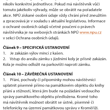
nikoliv konkrétní jednotlivce. Pokud má návštěvník vůči
tomuto jakékoliv výhrady, může se obrátit na pořadatele
akce. NPÚ získané osobní údaje vždy chrání před zneužitím
a zpracovává je v souladu s aktuální legislativou. Informace
o ochraně osobních údajů včetně poučení o právech
návštěvníka je na webových stránkách NPÚ
www.npu.cz
v sekci Ochrana osobních údajů.
Článek 9 – SPECIFICKÁ USTANOVENÍ
1. Je zakázán výlov mincí z kašen.
2. Vstup do areálu zámku s jízdními koly je přísně zakázán.
Kola je možno odložit na parkovišti naproti zámku.
Článek 10 – ZÁVĚREČNÁ USTANOVENÍ
1. Přání, pochvaly či připomínky mohou návštěvníci
uplatnit písemně přímo na památkovém objektu do knihy
přání a stížností, která jim bude na požádání vedoucího
správy památkového objektu předložena. Kromě toho
má návštěvník možnost obrátit se ústně, písemně či
telefonicky na územní památkovou správu v Kroměříži.