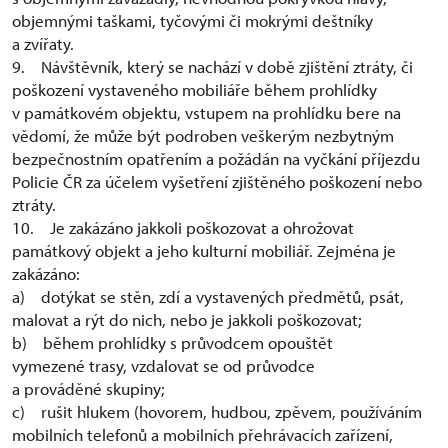
objemnými taškami, tyčovými či mokrými deštníky
a zvířaty.
9. Návštěvník, který se nachází v době zjištění ztráty, či
poškození vystaveného mobiliáře během prohlídky
v památkovém objektu, vstupem na prohlídku bere na
vědomí, že může být podroben veškerým nezbytným
bezpečnostním opatřením a požádán na vyčkání příjezdu
Policie ČR za účelem vyšetření zjištěného poškození nebo
ztráty.
10. Je zakázáno jakkoli poškozovat a ohrožovat
památkový objekt a jeho kulturní mobiliář. Zejména je
zakázáno:
a) dotýkat se stěn, zdí a vystavených předmětů, psát,
malovat a rýt do nich, nebo je jakkoli poškozovat;
b) během prohlídky s průvodcem opouštět
vymezené trasy, vzdalovat se od průvodce
a prováděné skupiny;
c) rušit hlukem (hovorem, hudbou, zpěvem, používáním
mobilních telefonů a mobilních přehrávacích zařízení,