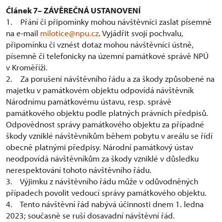
Článek 7– ZÁVĚREČNÁ USTANOVENÍ
1. Přání či připomínky mohou návštěvníci zaslat písemně
na e-mail
milotice@npu.cz
. Vyjádřit svojí pochvalu,
připomínku či vznést dotaz mohou návštěvníci ústně,
písemně či telefonicky na územní památkové správě NPÚ
v Kroměříži.
2. Za porušení návštěvního řádu a za škody způsobené na
majetku v památkovém objektu odpovídá návštěvník
Národnímu památkovému ústavu, resp. správě
památkového objektu podle platných právních předpisů.
Odpovědnost správy památkového objektu za případné
škody vzniklé návštěvníkům během pobytu v areálu se řídí
obecně platnými předpisy. Národní památkový ústav
neodpovídá návštěvníkům za škody vzniklé v důsledku
nerespektování tohoto návštěvního řádu.
3. Výjimku z návštěvního řádu může v odůvodněných
případech povolit vedoucí správy památkového objektu.
4. Tento návštěvní řád nabývá účinnosti dnem 1. ledna
2023; současně se ruší dosavadní návštěvní řád.