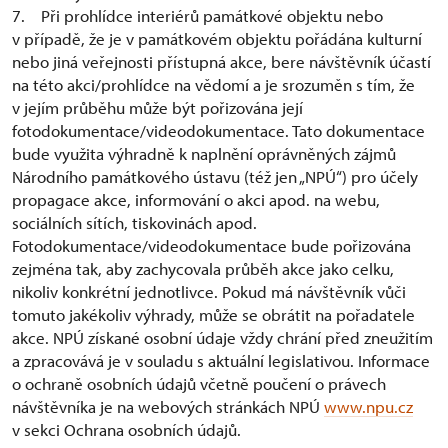
7. Při prohlídce interiérů památkové objektu nebo
v případě, že je v památkovém objektu pořádána kulturní
nebo jiná veřejnosti přístupná akce, bere návštěvník účastí
na této akci/prohlídce na vědomí a je srozuměn s tím, že
v jejím průběhu může být pořizována její
fotodokumentace/videodokumentace. Tato dokumentace
bude využita výhradně k naplnění oprávněných zájmů
Národního památkového ústavu (též jen „NPÚ“) pro účely
propagace akce, informování o akci apod. na webu,
sociálních sítích, tiskovinách apod.
Fotodokumentace/videodokumentace bude pořizována
zejména tak, aby zachycovala průběh akce jako celku,
nikoliv konkrétní jednotlivce. Pokud má návštěvník vůči
tomuto jakékoliv výhrady, může se obrátit na pořadatele
akce. NPÚ získané osobní údaje vždy chrání před zneužitím
a zpracovává je v souladu s aktuální legislativou. Informace
o ochraně osobních údajů včetně poučení o právech
návštěvníka je na webových stránkách NPÚ
www.npu.cz
v sekci Ochrana osobních údajů.