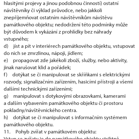
hlasitými projevy a jinou podobnou činností) ostatní
návštěvníky či výklad průvodce, nebo jakkoli
znepříjemňovat ostatním návštěvníkům návštěvu
památkového objektu; nedodržení této podmínky může
být důvodem k vykázání z prohlídky bez náhrady
vstupného;
d) jíst a pít v interiérech památkového objektu, vstupovat
do nich se zmrzlinou, nápoji, jídlem;
e) propagovat zde jakékoli zboží, služby, nebo aktivity,
jinak narušovat klid a pořádek;
f) dotýkat se či manipulovat se skříňkami s elektrickými
rozvody, signalizačním zařízením, hasicími přístroji a všemi
dalšími technickými zařízeními;
g) manipulovat s dotykovými obrazovkami, kamerami
a dalším vybavením památkového objektu či prostoru
pokladny/návštěvnického centra.
h) dotýkat se či manipulovat s informačním systémem
památkového objektu.
11. Pohyb zvířat v památkovém objektu:
Vstup se zvířaty je do památkového objektu striktně