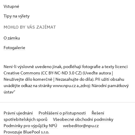
Vstupné
Tipy na výlety
MOHLO BY VÁS ZAJÍMAT
O zámku
Fotogalerie
Není-li výslovně uvedeno jinak, podléhají fotografie a texty
licenci
Creative Commons
(CC BY-NC-ND 3.0 CZ) (Uveďte autora |
Neužívejte dílo komerčně | Nezasahujte do díla). Při užití obsahu
uvádějte odkaz na stránky www.npu.cz a „zdroj: Národní památkový
ústav“
Právní ujednání
Prohlášení o přístupnosti
Řešení
spotřebitelských sporů
Všeobecné obchodní podmínky
Podmínky pro výpůjčky NPÚ
webeditor@npu.cz
Provozuje BluePool s.r.o.