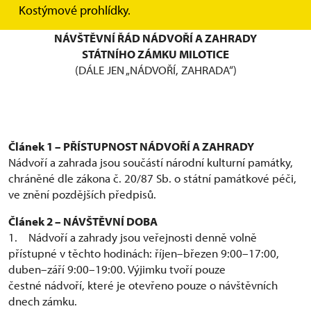
NÁRODNÍ PAMÁTKOVÝ ÚSTAV
Kostýmové prohlídky.
ÚZEMNÍ PAMÁTKOVÁ SPRÁVA V KROMĚŘÍŽI
NÁVŠTĚVNÍ ŘÁD NÁDVOŘÍ A ZAHRADY
STÁTNÍHO ZÁMKU MILOTICE
(DÁLE JEN „NÁDVOŘÍ, ZAHRADA“)
Článek 1 – PŘÍSTUPNOST NÁDVOŘÍ A ZAHRADY
Nádvoří a zahrada jsou součástí národní kulturní památky,
chráněné dle zákona č. 20/87 Sb. o státní památkové péči,
ve znění pozdějších předpisů.
Článek 2 – NÁVŠTĚVNÍ DOBA
1. Nádvoří a zahrady jsou veřejnosti denně volně
přístupné v těchto hodinách: říjen–březen 9:00–17:00,
duben–září 9:00–19:00. Výjimku tvoří pouze
čestné nádvoří, které je otevřeno pouze o návštěvních
dnech zámku.