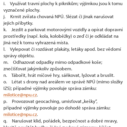
i. Využívat travní plochy k piknikům; výjimkou jsou k tomu
vyznačené plochy.
j. Krmit zvířata chovaná NPÚ. Slézat či jinak narušovat
jejich příbytky.
k. Jezdit a parkovat motorovými vozidly a opírat dopravní
prostředky (např. kola, koloběžky) o zeď či je odkládat na
jiná než k tomu vyhrazená místa.
l. Vylepovat či rozdávat plakáty, letáky apod. bez vědomí
správy objektu.
m. Odhazovat odpadky mimo odpadkové koše;
znečišťovat jakýmkoliv způsobem.
n. Tábořit, hrát míčové hry, sáňkovat, lyžovat a bruslit.
o. Létat s drony nad areálem ve správě NPÚ (mimo složky
IZS); případné výjimky povoluje správa zámku:
milotice@npu.cz
.
p. Provozovat geocaching, umisťovat „kešky“,
případné výjimky povoluje po dohodě správa zámku:
milotice@npu.cz
.
q. Narušovat klid, pořádek, bezpečnost a dobré mravy,