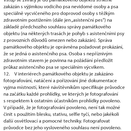
zakázán s výjimkou vodicího psa nevidomé osoby a psa
speciálně vycvičeného pro doprovod osoby s těžkým
zdravotním postižením (dále jen „asistenční pes“) na
základě předchozího souhlasu správy památkového
objektu (na některých trasách je pohyb s asistenčními psy
z provozních důvodů omezen nebo zakázán). Správa
památkového objektu je oprávněna požadovat prokázání,
že se jedná o asistenčního psa. Osoba s nepříznivým
zdravotním stavem je povinna na požádání předložit
průkaz asistenčního psa se speciálním výcvikem.
12. V interiérech památkového objektu je zakázáno
fotografování, natáčení a pořizování jiné dokumentace
vyjma místností, které návštěvníkům specifikuje průvodce
na začátku každé prohlídky, ve kterých je fotografování
s respektem k ostatním účastníkům prohlídky povoleno.
V případě, že je fotografování povoleno, není tak možné
činit s použitím blesku, stativu, selfie tyčí, nebo jakékoli
další osvětlovací a pomocné techniky. Fotografovat
průvodce bez jeho vysloveného souhlasu není povoleno.