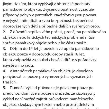
jiným rizikům, která vyplývají z historické podstaty
památkového objektu. Zvýšenou opatrnost vyžaduje
případný pohyb v pantoflích. Návštěvníci jsou povinni
v nejvyšší míře dbát o svou bezpečnost, bezpečnost
doprovázených dětí a případně dalších svěřených osob.
2. Z důvodů nepříznivého počasí, pronájmu památkového
objektu nebo kritických technických problémů může
správa památkový objekt nebo jeho část uzavřít.
3. Dětem do 15 let je povolen vstup do památkového
objektu pouze v doprovodu osoby starší 18 let,
která zodpovídá za soulad chování dítěte s požadavky
návštěvního řádu.
4. V interiérech památkového objektu je dovoleno
pohybovat se pouze po vymezených a vyznačených
trasách.
5. Tlumočit výklad průvodce je povoleno pouze po
předchozí domluvě a pouze v případě, že cizojazyčný
výklad není možné zajistit průvodcem památkového
objektu, cizojazyčným textem nebo prostřednictvím