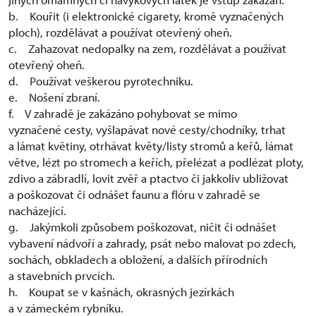
b. Kouřit (i elektronické cigarety, kromě vyznačených
ploch), rozdělávat a používat otevřený oheň.
c. Zahazovat nedopalky na zem, rozdělávat a používat
otevřený oheň.
d. Používat veškerou pyrotechniku.
e. Nošení zbraní.
f. V zahradě je zakázáno pohybovat se mimo
vyznačené cesty, vyšlapávat nové cesty/chodníky, trhat
a lámat květiny, otrhávat květy/listy stromů a keřů, lámat
větve, lézt po stromech a keřích, přelézat a podlézat ploty,
zdivo a zábradlí, lovit zvěř a ptactvo či jakkoliv ubližovat
a poškozovat či odnášet faunu a flóru v zahradě se
nacházející.
g. Jakýmkoli způsobem poškozovat, ničit či odnášet
vybavení nádvoří a zahrady, psát nebo malovat po zdech,
sochách, obkladech a obložení, a dalších přírodních
a stavebních prvcích.
h. Koupat se v kašnách, okrasných jezírkách
a v zámeckém rybníku.