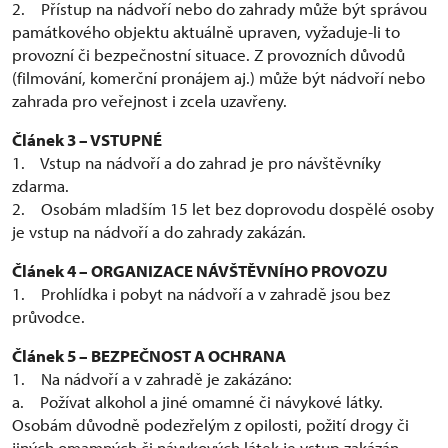
2. Přístup na nádvoří nebo do zahrady může být správou
památkového objektu aktuálně upraven, vyžaduje-li to
provozní či bezpečnostní situace. Z provozních důvodů
(filmování, komerční pronájem aj.) může být nádvoří nebo
zahrada pro veřejnost i zcela uzavřeny.
Článek 3 – VSTUPNÉ
1. Vstup na nádvoří a do zahrad je pro návštěvníky
zdarma.
2. Osobám mladším 15 let bez doprovodu dospělé osoby
je vstup na nádvoří a do zahrady zakázán.
Článek 4 – ORGANIZACE NÁVŠTĚVNÍHO PROVOZU
1. Prohlídka i pobyt na nádvoří a v zahradě jsou bez
průvodce.
Článek 5 – BEZPEČNOST A OCHRANA
1. Na nádvoří a v zahradě je zakázáno:
a. Požívat alkohol a jiné omamné či návykové látky.
Osobám důvodně podezřelým z opilosti, požití drogy či
jiných omamných či návykových látek je vstup zakázán.