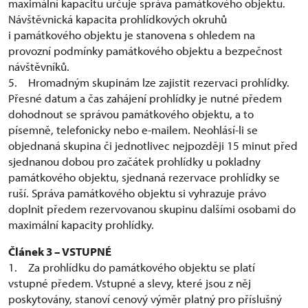
maximální kapacitu určuje správa památkového objektu.
Návštěvnická kapacita prohlídkových okruhů
i památkového objektu je stanovena s ohledem na
provozní podmínky památkového objektu a bezpečnost
návštěvníků.
5. Hromadným skupinám lze zajistit rezervaci prohlídky.
Přesné datum a čas zahájení prohlídky je nutné předem
dohodnout se správou památkového objektu, a to
písemně, telefonicky nebo e-mailem. Neohlásí-li se
objednaná skupina či jednotlivec nejpozději 15 minut před
sjednanou dobou pro začátek prohlídky u pokladny
památkového objektu, sjednaná rezervace prohlídky se
ruší. Správa památkového objektu si vyhrazuje právo
doplnit předem rezervovanou skupinu dalšími osobami do
maximální kapacity prohlídky.
Článek 3 – VSTUPNÉ
1. Za prohlídku do památkového objektu se platí
vstupné předem. Vstupné a slevy, které jsou z něj
poskytovány, stanoví cenový výměr platný pro příslušný