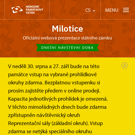
MENU
CS
Milotice
oficiální webová prezentace státního zámku
DNEŠNÍ NÁVŠTĚVNÍ DOBA
V neděli 30. srpna a 27. září bude na této
Zámek Milotice
Informace pro návštěvníky
památce vstup na vybrané prohlídkové
Návštěvní řád
okruhy zdarma. Bezplatnou vstupenku si
Návštěvní řády státního zámku
prosím zajistěte předem v online prodeji.
Milotice
Kapacita jednotlivých prohlídek je omezená.
V těchto mimořádných dnech bude zdarma
Zakoupením vstupenky potvrzuje návštěvník
zpřístupněn návštěvnický okruh
seznámení se s tímto návštěvním řádem.
Reprezentační sály (základní okruh). Vstup
zdarma se netýká speciálního okruhu