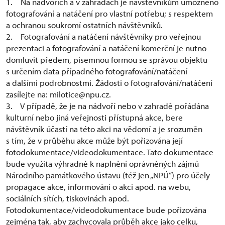
1. Na nádvořích a v zahradách je návštěvníkům umožněno
fotografování a natáčení pro vlastní potřebu; s respektem
a ochranou soukromí ostatních návštěvníků.
2. Fotografování a natáčení návštěvníky pro veřejnou
prezentaci a fotografování a natáčení komerční je nutno
domluvit předem, písemnou formou se správou objektu
s určením data případného fotografování/natáčení
a dalšími podrobnostmi. Žádosti o fotografování/natáčení
zasílejte na: milotice@npu.cz.
3. V případě, že je na nádvoří nebo v zahradě pořádána
kulturní nebo jiná veřejnosti přístupná akce, bere
návštěvník účastí na této akci na vědomí a je srozuměn
s tím, že v průběhu akce může být pořizována její
fotodokumentace/videodokumentace. Tato dokumentace
bude využita výhradně k naplnění oprávněných zájmů
Národního památkového ústavu (též jen „NPÚ“) pro účely
propagace akce, informování o akci apod. na webu,
sociálních sítích, tiskovinách apod.
Fotodokumentace/videodokumentace bude pořizována
zejména tak, aby zachycovala průběh akce jako celku,