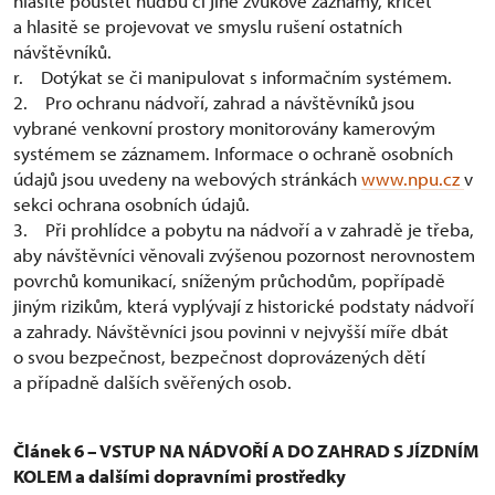
hlasitě pouštět hudbu či jiné zvukové záznamy, křičet
a hlasitě se projevovat ve smyslu rušení ostatních
návštěvníků.
r. Dotýkat se či manipulovat s informačním systémem.
2. Pro ochranu nádvoří, zahrad a návštěvníků jsou
vybrané venkovní prostory monitorovány kamerovým
systémem se záznamem. Informace o ochraně osobních
údajů jsou uvedeny na webových stránkách
www.npu.cz
v
sekci ochrana osobních údajů.
3. Při prohlídce a pobytu na nádvoří a v zahradě je třeba,
aby návštěvníci věnovali zvýšenou pozornost nerovnostem
povrchů komunikací, sníženým průchodům, popřípadě
jiným rizikům, která vyplývají z historické podstaty nádvoří
a zahrady. Návštěvníci jsou povinni v nejvyšší míře dbát
o svou bezpečnost, bezpečnost doprovázených dětí
a případně dalších svěřených osob.
Článek 6 – VSTUP NA NÁDVOŘÍ A DO ZAHRAD S JÍZDNÍM
KOLEM a dalšími dopravními prostředky