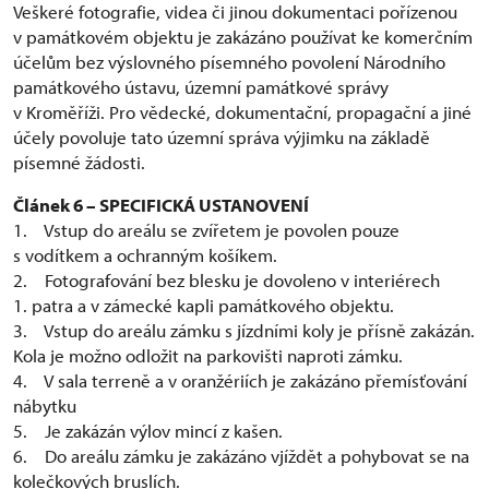
Veškeré fotografie, videa či jinou dokumentaci pořízenou
v památkovém objektu je zakázáno používat ke komerčním
účelům bez výslovného písemného povolení Národního
památkového ústavu, územní památkové správy
v Kroměříži. Pro vědecké, dokumentační, propagační a jiné
účely povoluje tato územní správa výjimku na základě
písemné žádosti.
Článek 6 – SPECIFICKÁ USTANOVENÍ
1. Vstup do areálu se zvířetem je povolen pouze
s vodítkem a ochranným košíkem.
2. Fotografování bez blesku je dovoleno v interiérech
1. patra a v zámecké kapli památkového objektu.
3. Vstup do areálu zámku s jízdními koly je přísně zakázán.
Kola je možno odložit na parkovišti naproti zámku.
4. V sala terreně a v oranžériích je zakázáno přemísťování
nábytku
5. Je zakázán výlov mincí z kašen.
6. Do areálu zámku je zakázáno vjíždět a pohybovat se na
kolečkových bruslích.