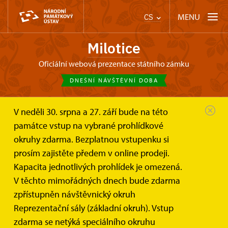
MENU
CS
Milotice
oficiální webová prezentace státního zámku
DNEŠNÍ NÁVŠTĚVNÍ DOBA
V neděli 30. srpna a 27. září bude na této
Zámek Milotice
Online vstupenky a dárkové poukazy
památce vstup na vybrané prohlídkové
Online vstupenky
okruhy zdarma. Bezplatnou vstupenku si
Online eVstupenka
prosím zajistěte předem v online prodeji.
Kapacita jednotlivých prohlídek je omezená.
na prohlídkový okruh I. Reprezentační sály zámku
V těchto mimořádných dnech bude zdarma
Milotice
zpřístupněn návštěvnický okruh
Reprezentační sály (základní okruh). Vstup
Na základní prohlídkový okruh zámku Milotice si můžete
zdarma se netýká speciálního okruhu