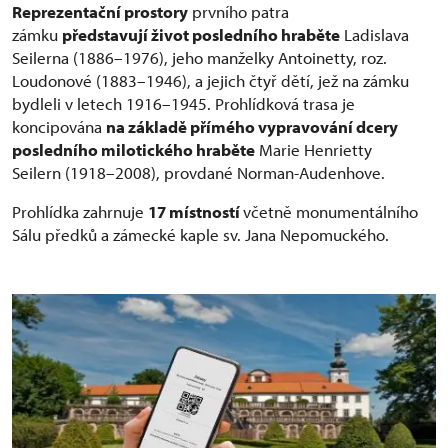
Reprezentační prostory
prvního patra
zámku
představují život posledního hraběte
Ladislava
Seilerna (1886–1976), jeho manželky Antoinetty, roz.
Loudonové (1883–1946), a jejich čtyř dětí, jež na zámku
bydleli v letech 1916–1945. Prohlídková trasa je
koncipována
na základě přímého vypravování dcery
posledního milotického hraběte
Marie Henrietty
Seilern (1918–2008), provdané Norman-Audenhove.
Prohlídka zahrnuje
17 místností
včetně monumentálního
Sálu předků a zámecké kaple sv. Jana Nepomuckého.