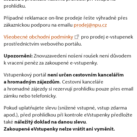
prohlídku.
Případné reklamace on-line prodeje řešte výhradně přes
zákaznickou podporu na emailu
prodej@npu.cz
Všeobecné obchodní podmínky
pro prodej e-vstupenek
prostřednictvím webového portálu.
Upozornění:
Znovuzavedení nošení roušek není důvodem
k vracení peněz za zakoupené e-vstupenky.
Vstupenkový portál
není určen cestovním kancelářím
a hromadným zájezdům
. Cestovní kanceláře
a hromadné zájezdy si rezervují prohlídku pouze přes email
zámku nebo telefonicky.
Pokud uplatňujete slevu (snížené vstupné, vstup zdarma
apod.), před prohlídkou při kontrole eVstupenky předložte
také
náležitý doklad na danou slevu
.
Zakoupené eVstupenky nelze vrátit ani vyměnit.