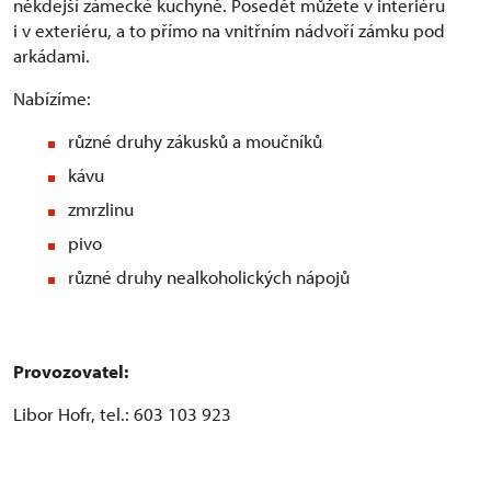
někdejší zámecké kuchyně. Posedět můžete v interiéru
i v exteriéru, a to přímo na vnitřním nádvoří zámku pod
arkádami.
Nabízíme:
různé druhy zákusků a moučníků
kávu
zmrzlinu
pivo
různé druhy nealkoholických nápojů
Provozovatel:
Libor Hofr, tel.: 603 103 923