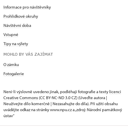
Informace pro návštěvníky
Prohlídkové okruhy
Návštěvní doba
Vstupné
Tipy na výlety
MOHLO BY VÁS ZAJÍMAT
O zámku
Fotogalerie
Není-li výslovně uvedeno jinak, podléhají fotografie a texty
licenci
Creative Commons
(CC BY-NC-ND 3.0 CZ) (Uveďte autora |
Neužívejte dílo komerčně | Nezasahujte do díla). Při užití obsahu
uvádějte odkaz na stránky www.npu.cz a „zdroj: Národní památkový
ústav“