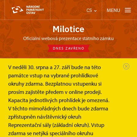
MENU
CS
Milotice
oficiální webová prezentace státního zámku
DNES ZAVŘENO
V neděli 30. srpna a 27. září bude na této
Zámek Milotice
Zámecká kavárna
památce vstup na vybrané prohlídkové
okruhy zdarma. Bezplatnou vstupenku si
Zámecká kavárna
prosím zajistěte předem v online prodeji.
Kapacita jednotlivých prohlídek je omezená.
Přijďte si pochutnat na kávě, zákusku či zmrzlině
V těchto mimořádných dnech bude zdarma
v historickém areálu milotického zámku
zpřístupněn návštěvnický okruh
Reprezentační sály (základní okruh). Vstup
zdarma se netýká speciálního okruhu