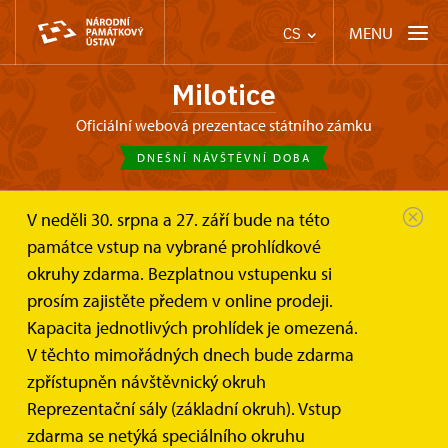
MENU
CS
Milotice
oficiální webová prezentace státního zámku
DNEŠNÍ NÁVŠTĚVNÍ DOBA
V neděli 30. srpna a 27. září bude na této
Zámek Milotice
Tipy na výlet
památce vstup na vybrané prohlídkové
"Tak do toho šlápni, ať vidíš...
okruhy zdarma. Bezplatnou vstupenku si
prosím zajistěte předem v online prodeji.
"Tak do toho šlápni, ať vidíš
Kapacita jednotlivých prohlídek je omezená.
kousek světa.... drezínou stíráš
V těchto mimořádných dnech bude zdarma
rosu na kolejích"
zpřístupněn návštěvnický okruh
Reprezentační sály (základní okruh). Vstup
zdarma se netýká speciálního okruhu