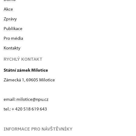
Akce
Zprávy
Publikace
Pro média
Kontakty
RYCHLÝ KONTAKT
Státní zámek Milotice
Zámecká 1, 69605 Milotice
email:
milotice@npu.cz
tel.: + 420 518 619 643
INFORMACE PRO NÁVŠTĚVNÍKY