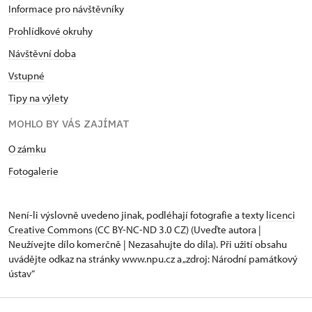
Informace pro návštěvníky
Prohlídkové okruhy
Návštěvní doba
Vstupné
Tipy na výlety
MOHLO BY VÁS ZAJÍMAT
O zámku
Fotogalerie
Není-li výslovně uvedeno jinak, podléhají fotografie a texty
licenci
Creative Commons
(CC BY-NC-ND 3.0 CZ) (Uveďte autora |
Neužívejte dílo komerčně | Nezasahujte do díla). Při užití obsahu
uvádějte odkaz na stránky www.npu.cz a „zdroj: Národní památkový
ústav“