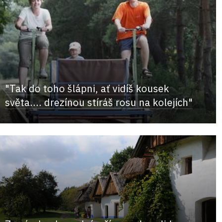
"Tak do toho šlápni, ať vidíš kousek
světa.... drezínou stíráš rosu na kolejích"