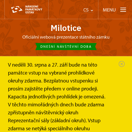
MENU
CS
Milotice
oficiální webová prezentace státního zámku
DNEŠNÍ NÁVŠTĚVNÍ DOBA
V neděli 30. srpna a 27. září bude na této
Zámek Milotice
Tipy na výlet
památce vstup na vybrané prohlídkové
okruhy zdarma. Bezplatnou vstupenku si
Tipy na výlet
prosím zajistěte předem v online prodeji.
Kapacita jednotlivých prohlídek je omezená.
V těchto mimořádných dnech bude zdarma
zpřístupněn návštěvnický okruh
Reprezentační sály (základní okruh). Vstup
MAPA
zdarma se netýká speciálního okruhu