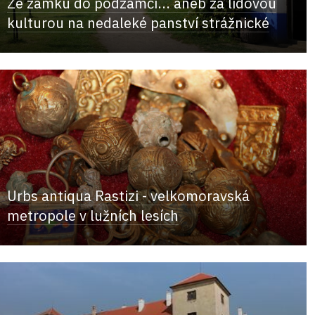
Ze zámku do podzámčí... aneb za lidovou
kulturou na nedaleké panství strážnické
Urbs antiqua Rastizi - velkomoravská
metropole v lužních lesích