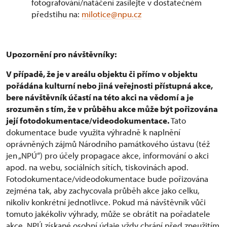
fotografování/natáčení zasílejte v dostatečném
předstihu na:
milotice@npu.cz
Upozornění pro návštěvníky:
V případě, že je v areálu objektu či přímo v objektu
pořádána kulturní nebo jiná veřejnosti přístupná akce,
bere návštěvník účastí na této akci na vědomí a je
srozuměn s tím, že v průběhu akce může být pořizována
její fotodokumentace/videodokumentace.
Tato
dokumentace bude využita výhradně k naplnění
oprávněných zájmů Národního památkového ústavu (též
jen „NPÚ“) pro účely propagace akce, informování o akci
apod. na webu, sociálních sítích, tiskovinách apod.
Fotodokumentace/videodokumentace bude pořizována
zejména tak, aby zachycovala průběh akce jako celku,
nikoliv konkrétní jednotlivce. Pokud má návštěvník vůči
tomuto jakékoliv výhrady, může se obrátit na pořadatele
akce. NPÚ získané osobní údaje vždy chrání před zneužitím