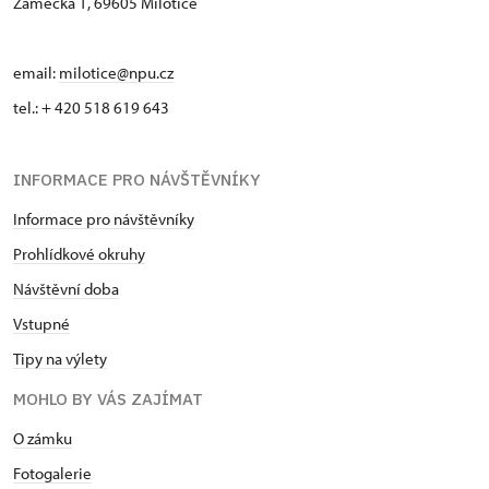
Zámecká 1, 69605 Milotice
email:
milotice@npu.cz
tel.: + 420 518 619 643
INFORMACE PRO NÁVŠTĚVNÍKY
Informace pro návštěvníky
Prohlídkové okruhy
Návštěvní doba
Vstupné
Tipy na výlety
MOHLO BY VÁS ZAJÍMAT
O zámku
Fotogalerie