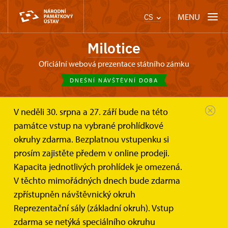
MENU
CS
Milotice
oficiální webová prezentace státního zámku
DNEŠNÍ NÁVŠTĚVNÍ DOBA
V neděli 30. srpna a 27. září bude na této
Zámek Milotice
Informace pro návštěvníky
památce vstup na vybrané prohlídkové
Fotografování a natáčení
okruhy zdarma. Bezplatnou vstupenku si
Fotografování a natáčení
prosím zajistěte předem v online prodeji.
návštěvníky
Kapacita jednotlivých prohlídek je omezená.
V těchto mimořádných dnech bude zdarma
V exteriéru národní kulturní památky státního
zpřístupněn návštěvnický okruh
zámku Milotice je návštěvníkům umožněno
Reprezentační sály (základní okruh). Vstup
fotografování a natáčení pro vlastní potřebu;
zdarma se netýká speciálního okruhu
s respektem a ochranou soukromí ostatních