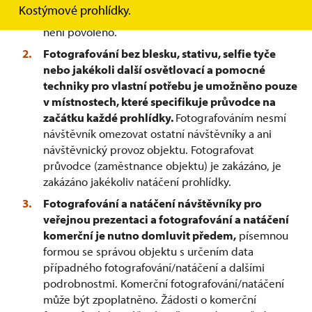
Kostýmové prohlídky.
návštěvníků. Fotografování a natáčení pomocí dronu
není povoleno.
Fotografování bez blesku, stativu, selfie tyče
nebo jakékoli další osvětlovací a pomocné
techniky pro vlastní potřebu je umožněno pouze
v místnostech, které specifikuje průvodce na
začátku každé prohlídky.
Fotografováním nesmí
návštěvník omezovat ostatní návštěvníky a ani
návštěvnický provoz objektu. Fotografovat
průvodce (zaměstnance objektu) je zakázáno, je
zakázáno jakékoliv natáčení prohlídky.
Fotografování a natáčení návštěvníky pro
veřejnou prezentaci a fotografování a natáčení
komerční je nutno domluvit předem,
písemnou
formou se správou objektu s určením data
případného fotografování/natáčení a dalšími
podrobnostmi. Komerční fotografování/natáčení
může být zpoplatněno. Žádosti o komerční