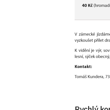
40 Kč
(hromadn
V zámecké jízdárně
vyzkoušet přílet dr
K vidění je výr, so
lesní, sýček obecný,
Kontakt:
Tomáš Kundera, 73
Rychlý ko