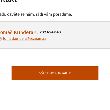
vadí, ozvěte se nám, rádi vám poradíme.
Tomáš Kundera
732 654 043
tomaskundera@seznam.cz
VŠECHNY KONTAKTY