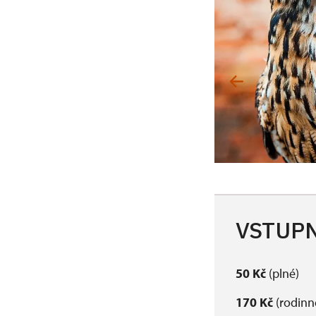
VSTUPN
50 Kč
(plné)
170 Kč
(rodinné