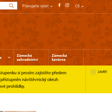
Plánujete výlet
CS
Zámecké
Zámecká
e
zahradnictví
kavárna
stupenku si prosím zajistěte předem
ZAVŘÍT
zpřístupněn návštěvnický okruh
vé prohlídky.