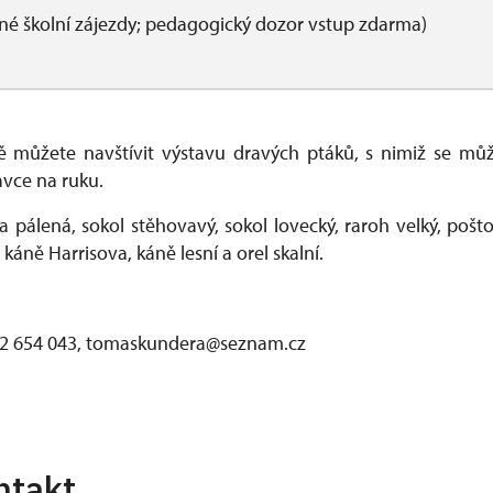
é školní zájezdy; pedagogický dozor vstup zdarma)
 můžete navštívit výstavu dravých ptáků, s nimiž se může
avce na ruku.
va pálená, sokol stěhovavý, sokol lovecký, raroh velký, pošt
 káně Harrisova, káně lesní a orel skalní.
2 654 043, tomaskundera@seznam.cz
ntakt