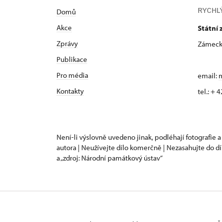
RYCHL
Domů
Akce
Státní 
Zprávy
Zámecká
Publikace
Pro média
email:
m
Kontakty
tel.: +
Není-li výslovně uvedeno jinak, podléhají fotografie a
autora | Neužívejte dílo komerčně | Nezasahujte do dí
a „zdroj: Národní památkový ústav“