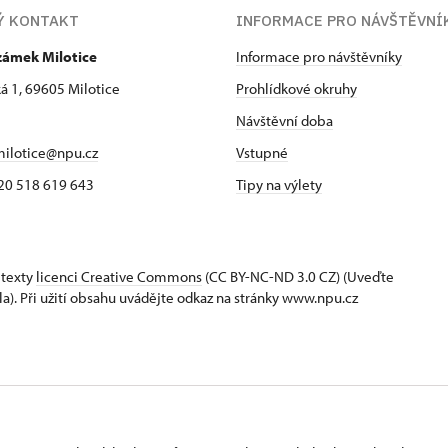
Ý KONTAKT
INFORMACE PRO NÁVŠTĚVNÍ
zámek Milotice
Informace pro návštěvníky
 1, 69605 Milotice
Prohlídkové okruhy
Návštěvní doba
ilotice@npu.cz
Vstupné
 420 518 619 643
Tipy na výlety
 texty
licenci Creative Commons
(CC BY-NC-ND 3.0 CZ) (Uveďte
la). Při užití obsahu uvádějte odkaz na stránky www.npu.cz