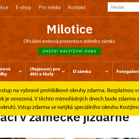
kce
E-shop
Pro média
Kontakt
Milotice
oficiální webová prezentace státního zámku
DNEŠNÍ NÁVŠTĚVNÍ DOBA
mové
(Nejenom) pro
O zámku
Fotogaleri
ídky
děti a školy
e vstup na vybrané prohlídkové okruhy zdarma. Bezplatnou v
Dravci v zámecké jízdárně
lídek je omezená. V těchto mimořádných dnech bude zdarma 
í okruh). Vstup zdarma se netýká speciálního okruhu Kostýmo
táci v zámecké jízdárně