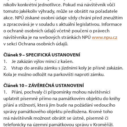
nikoliv konkrétní jednotlivce. Pokud má návštěvník vůči
tomuto jakékoliv výhrady, může se obrátit na pořadatele
akce. NPÚ získané osobní údaje vždy chrání před zneužitím
a zpracovává je v souladu s aktuální legislativou. Informace
o ochraně osobních údajů včetně poučení o právech
návštěvníka je na webových stránkách NPÚ
www.npu.cz
v sekci Ochrana osobních údajů.
Článek 9 – SPECIFICKÁ USTANOVENÍ
1. Je zakázán výlov mincí z kašen.
2. Vstup do areálu zámku s jízdními koly je přísně zakázán.
Kola je možno odložit na parkovišti naproti zámku.
Článek 10 – ZÁVĚREČNÁ USTANOVENÍ
1. Přání, pochvaly či připomínky mohou návštěvníci
uplatnit písemně přímo na památkovém objektu do knihy
přání a stížností, která jim bude na požádání vedoucího
správy památkového objektu předložena. Kromě toho
má návštěvník možnost obrátit se ústně, písemně či
telefonicky na územní památkovou správu v Kroměříži.