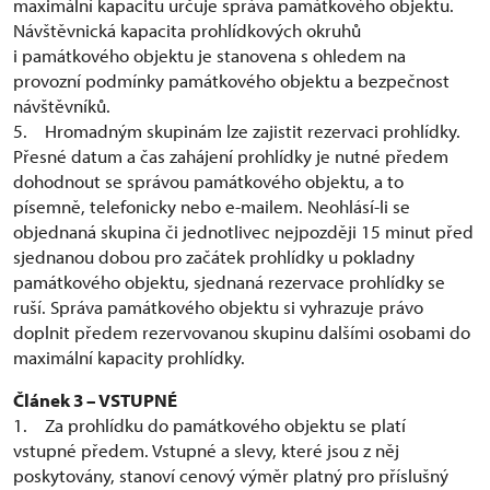
maximální kapacitu určuje správa památkového objektu.
Návštěvnická kapacita prohlídkových okruhů
i památkového objektu je stanovena s ohledem na
provozní podmínky památkového objektu a bezpečnost
návštěvníků.
5. Hromadným skupinám lze zajistit rezervaci prohlídky.
Přesné datum a čas zahájení prohlídky je nutné předem
dohodnout se správou památkového objektu, a to
písemně, telefonicky nebo e-mailem. Neohlásí-li se
objednaná skupina či jednotlivec nejpozději 15 minut před
sjednanou dobou pro začátek prohlídky u pokladny
památkového objektu, sjednaná rezervace prohlídky se
ruší. Správa památkového objektu si vyhrazuje právo
doplnit předem rezervovanou skupinu dalšími osobami do
maximální kapacity prohlídky.
Článek 3 – VSTUPNÉ
1. Za prohlídku do památkového objektu se platí
vstupné předem. Vstupné a slevy, které jsou z něj
poskytovány, stanoví cenový výměr platný pro příslušný