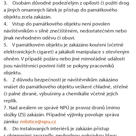
3. Osobám důvodně podezřelým z opilosti či požití drog
a jiných omamných látek je přístup do památkového
objektu zcela zakázán.
4. Vstup do památkového objektu není povolen
návštěvníkům v silně znečištěném, nedostatečném nebo
jinak nevhodném oděvu či obuvi.
5. V památkovém objektu je zakázáno kouření (včetně
elektronických cigaret) a jakákoli manipulace s otevřeným
ohněm. V případě požáru nebo jiné mimořádné události
jsou návštěvníci povinni řídit se pokyny pracovníků
objektu.
6. Z důvodu bezpečnosti je návštěvníkům zakázáno
vnášet do památkového objektu veškeré chladné, střelné
či palné zbraně, výbušniny a chemikálie včetně jejich
replik.
7. Nad areálem ve správě NPÚ je provoz dronů (mimo
složky IZS) zakázán. Případné výjimky povoluje správa
zámku:
milotice@npu.cz
8. Do instalovaných interiérů je zakázán přístup
s objemnými zavazadly, nevhodnou pokrývkou hlavy,