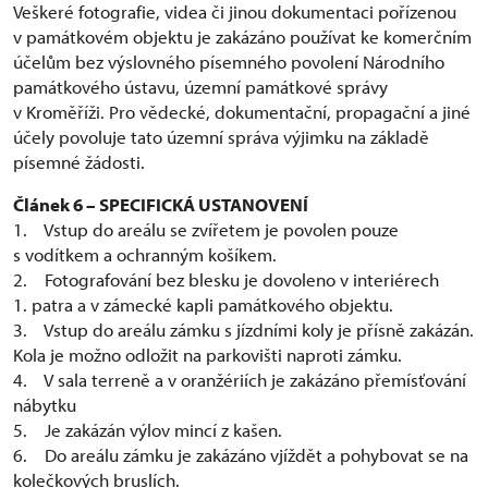
Veškeré fotografie, videa či jinou dokumentaci pořízenou
v památkovém objektu je zakázáno používat ke komerčním
účelům bez výslovného písemného povolení Národního
památkového ústavu, územní památkové správy
v Kroměříži. Pro vědecké, dokumentační, propagační a jiné
účely povoluje tato územní správa výjimku na základě
písemné žádosti.
Článek 6 – SPECIFICKÁ USTANOVENÍ
1. Vstup do areálu se zvířetem je povolen pouze
s vodítkem a ochranným košíkem.
2. Fotografování bez blesku je dovoleno v interiérech
1. patra a v zámecké kapli památkového objektu.
3. Vstup do areálu zámku s jízdními koly je přísně zakázán.
Kola je možno odložit na parkovišti naproti zámku.
4. V sala terreně a v oranžériích je zakázáno přemísťování
nábytku
5. Je zakázán výlov mincí z kašen.
6. Do areálu zámku je zakázáno vjíždět a pohybovat se na
kolečkových bruslích.