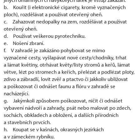
b. Kouřit (i elektronické cigarety, kromě vyznačených
ploch), rozdělávat a používat otevřený oheň.
c. Zahazovat nedopalky na zem, rozdělávat a používat
otevřený oheň.
d. Používat veškerou pyrotechniku.
e. Nošení zbraní.
f. V zahradě je zakázáno pohybovat se mimo
vyznačené cesty, vyšlapávat nové cesty/chodníky, trhat
a lámat květiny, otrhávat květy/listy stromů a keřů, lámat
větve, lézt po stromech a keřích, přelézat a podlézat ploty,
zdivo a zábradlí, lovit zvěř a ptactvo či jakkoliv ubližovat
a poškozovat či odnášet faunu a flóru v zahradě se
nacházející.
g. Jakýmkoli způsobem poškozovat, ničit či odnášet
vybavení nádvoří a zahrady, psát nebo malovat po zdech,
sochách, obkladech a obložení, a dalších přírodních
a stavebních prvcích.
h. Koupat se v kašnách, okrasných jezírkách
a v zámeckém rybníku.