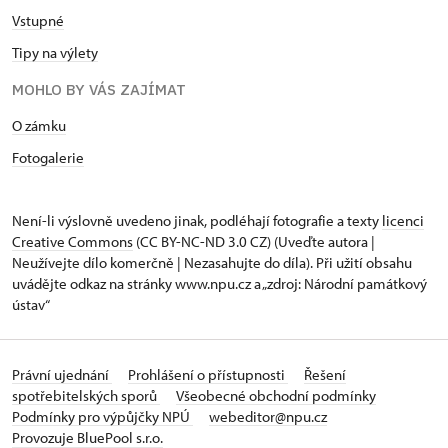
Vstupné
Tipy na výlety
MOHLO BY VÁS ZAJÍMAT
O zámku
Fotogalerie
Není-li výslovně uvedeno jinak, podléhají fotografie a texty
licenci
Creative Commons
(CC BY-NC-ND 3.0 CZ) (Uveďte autora |
Neužívejte dílo komerčně | Nezasahujte do díla). Při užití obsahu
uvádějte odkaz na stránky www.npu.cz a „zdroj: Národní památkový
ústav“
Právní ujednání
Prohlášení o přístupnosti
Řešení
spotřebitelských sporů
Všeobecné obchodní podmínky
Podmínky pro výpůjčky NPÚ
webeditor@npu.cz
Provozuje BluePool s.r.o.