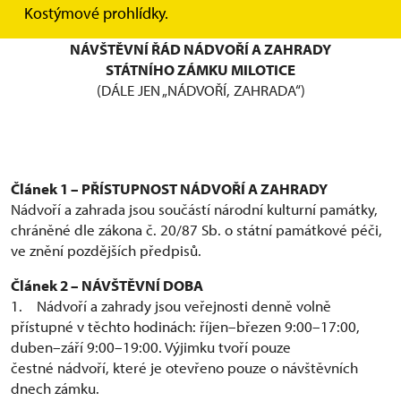
NÁRODNÍ PAMÁTKOVÝ ÚSTAV
Kostýmové prohlídky.
ÚZEMNÍ PAMÁTKOVÁ SPRÁVA V KROMĚŘÍŽI
NÁVŠTĚVNÍ ŘÁD NÁDVOŘÍ A ZAHRADY
STÁTNÍHO ZÁMKU MILOTICE
(DÁLE JEN „NÁDVOŘÍ, ZAHRADA“)
Článek 1 – PŘÍSTUPNOST NÁDVOŘÍ A ZAHRADY
Nádvoří a zahrada jsou součástí národní kulturní památky,
chráněné dle zákona č. 20/87 Sb. o státní památkové péči,
ve znění pozdějších předpisů.
Článek 2 – NÁVŠTĚVNÍ DOBA
1. Nádvoří a zahrady jsou veřejnosti denně volně
přístupné v těchto hodinách: říjen–březen 9:00–17:00,
duben–září 9:00–19:00. Výjimku tvoří pouze
čestné nádvoří, které je otevřeno pouze o návštěvních
dnech zámku.