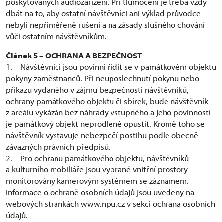
poskytovaných audiozařízení. Při tlumočení je třeba vždy
dbát na to, aby ostatní návštěvníci ani výklad průvodce
nebyli nepřiměřeně rušeni a na zásady slušného chování
vůči ostatním návštěvníkům.
Článek 5 – OCHRANA A BEZPEČNOST
1. Návštěvníci jsou povinni řídit se v památkovém objektu
pokyny zaměstnanců. Při neuposlechnutí pokynu nebo
příkazu vydaného v zájmu bezpečnosti návštěvníků,
ochrany památkového objektu či sbírek, bude návštěvník
z areálu vykázán bez náhrady vstupného a jeho povinností
je památkový objekt neprodleně opustit. Kromě toho se
návštěvník vystavuje nebezpečí postihu podle obecně
závazných právních předpisů.
2. Pro ochranu památkového objektu, návštěvníků
a kulturního mobiliáře jsou vybrané vnitřní prostory
monitorovány kamerovým systémem se záznamem.
Informace o ochraně osobních údajů jsou uvedeny na
webových stránkách www.npu.cz v sekci ochrana osobních
údajů.