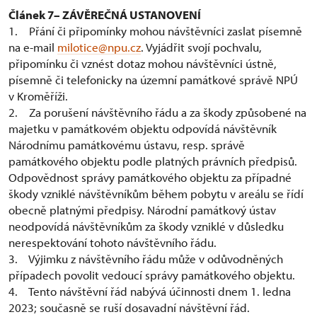
Článek 7– ZÁVĚREČNÁ USTANOVENÍ
1. Přání či připomínky mohou návštěvníci zaslat písemně
na e-mail
milotice@npu.cz
. Vyjádřit svojí pochvalu,
připomínku či vznést dotaz mohou návštěvníci ústně,
písemně či telefonicky na územní památkové správě NPÚ
v Kroměříži.
2. Za porušení návštěvního řádu a za škody způsobené na
majetku v památkovém objektu odpovídá návštěvník
Národnímu památkovému ústavu, resp. správě
památkového objektu podle platných právních předpisů.
Odpovědnost správy památkového objektu za případné
škody vzniklé návštěvníkům během pobytu v areálu se řídí
obecně platnými předpisy. Národní památkový ústav
neodpovídá návštěvníkům za škody vzniklé v důsledku
nerespektování tohoto návštěvního řádu.
3. Výjimku z návštěvního řádu může v odůvodněných
případech povolit vedoucí správy památkového objektu.
4. Tento návštěvní řád nabývá účinnosti dnem 1. ledna
2023; současně se ruší dosavadní návštěvní řád.