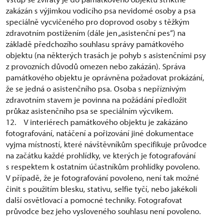
zakázán s výjimkou vodicího psa nevidomé osoby a psa
speciálně vycvičeného pro doprovod osoby s těžkým
zdravotním postižením (dále jen „asistenční pes“) na
základě předchozího souhlasu správy památkového
objektu (na některých trasách je pohyb s asistenčními psy
z provozních důvodů omezen nebo zakázán). Správa
památkového objektu je oprávněna požadovat prokázání,
že se jedná o asistenčního psa. Osoba s nepříznivým
zdravotním stavem je povinna na požádání předložit
průkaz asistenčního psa se speciálním výcvikem.
12. V interiérech památkového objektu je zakázáno
fotografování, natáčení a pořizování jiné dokumentace
vyjma místností, které návštěvníkům specifikuje průvodce
na začátku každé prohlídky, ve kterých je fotografování
s respektem k ostatním účastníkům prohlídky povoleno.
V případě, že je fotografování povoleno, není tak možné
činit s použitím blesku, stativu, selfie tyčí, nebo jakékoli
další osvětlovací a pomocné techniky. Fotografovat
průvodce bez jeho vysloveného souhlasu není povoleno.