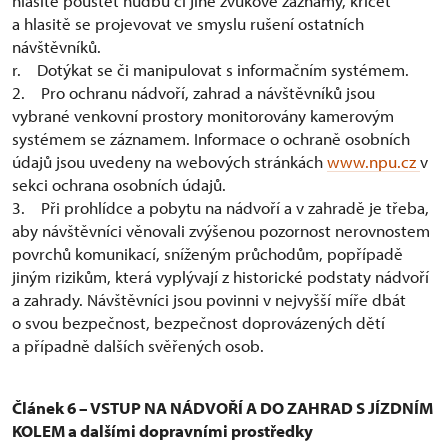
hlasitě pouštět hudbu či jiné zvukové záznamy, křičet
a hlasitě se projevovat ve smyslu rušení ostatních
návštěvníků.
r. Dotýkat se či manipulovat s informačním systémem.
2. Pro ochranu nádvoří, zahrad a návštěvníků jsou
vybrané venkovní prostory monitorovány kamerovým
systémem se záznamem. Informace o ochraně osobních
údajů jsou uvedeny na webových stránkách
www.npu.cz
v
sekci ochrana osobních údajů.
3. Při prohlídce a pobytu na nádvoří a v zahradě je třeba,
aby návštěvníci věnovali zvýšenou pozornost nerovnostem
povrchů komunikací, sníženým průchodům, popřípadě
jiným rizikům, která vyplývají z historické podstaty nádvoří
a zahrady. Návštěvníci jsou povinni v nejvyšší míře dbát
o svou bezpečnost, bezpečnost doprovázených dětí
a případně dalších svěřených osob.
Článek 6 – VSTUP NA NÁDVOŘÍ A DO ZAHRAD S JÍZDNÍM
KOLEM a dalšími dopravními prostředky