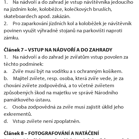
1. Na nádvoří a do zahrad je vstup návštěvníka jedoucího
na jízdním kole, koloběžce, kolečkových bruslích,
skateboardech apod. zakázán.
2. Pro zaparkování jízdních kol a koloběžek je návštěvník
povinen využít výhradně stojanů na parkovišti naproti
zámku.
Článek 7 – VSTUP NA NÁDVOŘÍ A DO ZAHRADY
1. Na nádvoří a do zahrad je zvířatům vstup povolen za
těchto podmínek:
a. Zvíře musí být na vodítku a s ochranným košíkem.
b. Majitel zvířete, resp. osoba, která zvíře vede, je za
chování zvířete zodpovědná, a to včetně zvířetem
způsobených škod na majetku ve správě Národního
památkového ústavu.
c. Osoba zodpovědná za zvíře musí zajistit úklid jeho
exkrementů.
d. Vstup zvířete není zpoplatněn.
Článek 8 – FOTOGRAFOVÁNÍ A NATÁČENÍ