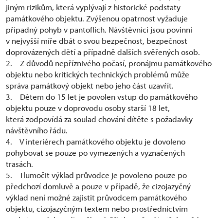
jiným rizikům, která vyplývají z historické podstaty
památkového objektu. Zvýšenou opatrnost vyžaduje
případný pohyb v pantoflích. Návštěvníci jsou povinni
v nejvyšší míře dbát o svou bezpečnost, bezpečnost
doprovázených dětí a případně dalších svěřených osob.
2. Z důvodů nepříznivého počasí, pronájmu památkového
objektu nebo kritických technických problémů může
správa památkový objekt nebo jeho část uzavřít.
3. Dětem do 15 let je povolen vstup do památkového
objektu pouze v doprovodu osoby starší 18 let,
která zodpovídá za soulad chování dítěte s požadavky
návštěvního řádu.
4. V interiérech památkového objektu je dovoleno
pohybovat se pouze po vymezených a vyznačených
trasách.
5. Tlumočit výklad průvodce je povoleno pouze po
předchozí domluvě a pouze v případě, že cizojazyčný
výklad není možné zajistit průvodcem památkového
objektu, cizojazyčným textem nebo prostřednictvím