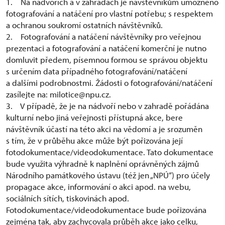
1. Na nádvořích a v zahradách je návštěvníkům umožněno
fotografování a natáčení pro vlastní potřebu; s respektem
a ochranou soukromí ostatních návštěvníků.
2. Fotografování a natáčení návštěvníky pro veřejnou
prezentaci a fotografování a natáčení komerční je nutno
domluvit předem, písemnou formou se správou objektu
s určením data případného fotografování/natáčení
a dalšími podrobnostmi. Žádosti o fotografování/natáčení
zasílejte na: milotice@npu.cz.
3. V případě, že je na nádvoří nebo v zahradě pořádána
kulturní nebo jiná veřejnosti přístupná akce, bere
návštěvník účastí na této akci na vědomí a je srozuměn
s tím, že v průběhu akce může být pořizována její
fotodokumentace/videodokumentace. Tato dokumentace
bude využita výhradně k naplnění oprávněných zájmů
Národního památkového ústavu (též jen „NPÚ“) pro účely
propagace akce, informování o akci apod. na webu,
sociálních sítích, tiskovinách apod.
Fotodokumentace/videodokumentace bude pořizována
zejména tak, aby zachycovala průběh akce jako celku,