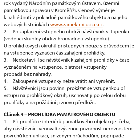
rok vydaný Národním památkovým ústavem, územní
památkovou správou v Kroměříži. Cenový výměr je
k nahlédnutí v pokladně památkového objektu a na jeho
webových stránkách
www.zamek-milotice.cz
.
2. Po zaplacení vstupného obdrží návštěvník vstupenku
(vedoucí skupiny obdrží hromadnou vstupenku).
U prohlídkových okruhů přístupných pouze s průvodcem je
na vstupence vyznačen čas zahájení prohlídky.
3. Nedostaví-li se návštěvník k zahájení prohlídky v čase
vyznačeném na vstupence, platnost vstupenky
propadá bez náhrady.
4. Zakoupené vstupenky nelze vrátit ani vyměnit.
5. Návštěvníci jsou povinni prokázat se vstupenkou při
vstupu na prohlídkový okruh, uschovat ji po celou dobu
prohlídky a na požádání ji znovu předložit.
Článek 4 – PROHLÍDKA PAMÁTKOVÉHO OBJEKTU
1. Při prohlídce interiérů památkového objektu je třeba,
aby návštěvníci věnovali zvýšenou pozornost nerovnostem
povrchů komunikací, sníženým průchodům, popřípadě