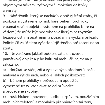
objemnými taškami, tyčovými či mokrými deštníky
a zvířaty.
9. Návštěvník, který se nachází v době zjištění ztráty, či
poškození vystaveného mobiliáře během prohlídky
v památkovém objektu, vstupem na prohlídku bere na
vědomí, že může být podroben veškerým nezbytným
bezpečnostním opatřením a požádán na vyčkání příjezdu
Policie ČR za účelem vyšetření zjištěného poškození nebo
ztráty.
10. Je zakázáno jakkoli poškozovat a ohrožovat
památkový objekt a jeho kulturní mobiliář. Zejména je
zakázáno:
a) dotýkat se stěn, zdí a vystavených předmětů, psát,
malovat a rýt do nich, nebo je jakkoli poškozovat;
b) během prohlídky s průvodcem opouštět
vymezené trasy, vzdalovat se od průvodce
a prováděné skupiny;
c) rušit hlukem (hovorem, hudbou, zpěvem, používáním
mobilních telefonů a mobilních přehrávacích zařízení,