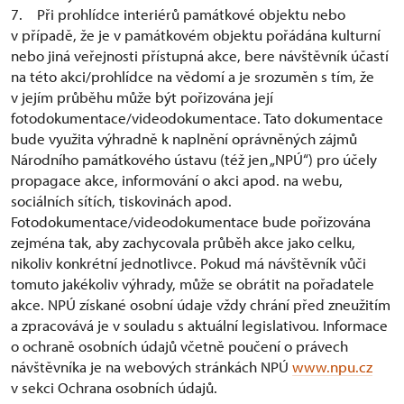
7. Při prohlídce interiérů památkové objektu nebo
v případě, že je v památkovém objektu pořádána kulturní
nebo jiná veřejnosti přístupná akce, bere návštěvník účastí
na této akci/prohlídce na vědomí a je srozuměn s tím, že
v jejím průběhu může být pořizována její
fotodokumentace/videodokumentace. Tato dokumentace
bude využita výhradně k naplnění oprávněných zájmů
Národního památkového ústavu (též jen „NPÚ“) pro účely
propagace akce, informování o akci apod. na webu,
sociálních sítích, tiskovinách apod.
Fotodokumentace/videodokumentace bude pořizována
zejména tak, aby zachycovala průběh akce jako celku,
nikoliv konkrétní jednotlivce. Pokud má návštěvník vůči
tomuto jakékoliv výhrady, může se obrátit na pořadatele
akce. NPÚ získané osobní údaje vždy chrání před zneužitím
a zpracovává je v souladu s aktuální legislativou. Informace
o ochraně osobních údajů včetně poučení o právech
návštěvníka je na webových stránkách NPÚ
www.npu.cz
v sekci Ochrana osobních údajů.