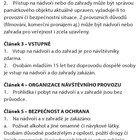
2. Přístup na nádvoří nebo do zahrady může být správou
památkového objektu aktuálně upraven, vyžaduje-li to
provozní či bezpečnostní situace. Z provozních důvodů
(filmování, komerční pronájem aj.) může být nádvoří nebo
zahrada pro veřejnost i zcela uzavřeny.
Článek 3 – VSTUPNÉ
1. Vstup na nádvoří a do zahrad je pro návštěvníky
zdarma.
2. Osobám mladším 15 let bez doprovodu dospělé osoby
je vstup na nádvoří a do zahrady zakázán.
Článek 4 – ORGANIZACE NÁVŠTĚVNÍHO PROVOZU
1. Prohlídka i pobyt na nádvoří a v zahradě jsou bez
průvodce.
Článek 5 – BEZPEČNOST A OCHRANA
1. Na nádvoří a v zahradě je zakázáno:
a. Požívat alkohol a jiné omamné či návykové látky.
Osobám důvodně podezřelým z opilosti, požití drogy či
jiných omamných či návykových látek je vstup zakázán.