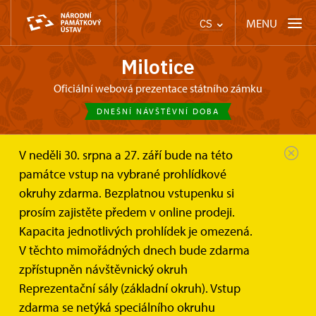
MENU
CS
Milotice
oficiální webová prezentace státního zámku
DNEŠNÍ NÁVŠTĚVNÍ DOBA
V neděli 30. srpna a 27. září bude na této
Zámek Milotice
Informace pro návštěvníky
památce vstup na vybrané prohlídkové
Návštěvní řád
okruhy zdarma. Bezplatnou vstupenku si
Návštěvní řády státního zámku
prosím zajistěte předem v online prodeji.
Milotice
Kapacita jednotlivých prohlídek je omezená.
V těchto mimořádných dnech bude zdarma
Zakoupením vstupenky potvrzuje návštěvník
zpřístupněn návštěvnický okruh
seznámení se s tímto návštěvním řádem.
Reprezentační sály (základní okruh). Vstup
zdarma se netýká speciálního okruhu