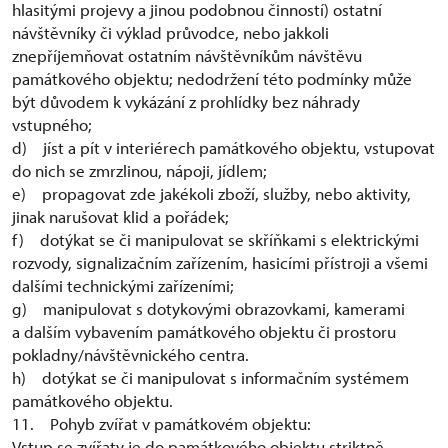
hlasitými projevy a jinou podobnou činností) ostatní
návštěvníky či výklad průvodce, nebo jakkoli
znepříjemňovat ostatním návštěvníkům návštěvu
památkového objektu; nedodržení této podmínky může
být důvodem k vykázání z prohlídky bez náhrady
vstupného;
d) jíst a pít v interiérech památkového objektu, vstupovat
do nich se zmrzlinou, nápoji, jídlem;
e) propagovat zde jakékoli zboží, služby, nebo aktivity,
jinak narušovat klid a pořádek;
f) dotýkat se či manipulovat se skříňkami s elektrickými
rozvody, signalizačním zařízením, hasicími přístroji a všemi
dalšími technickými zařízeními;
g) manipulovat s dotykovými obrazovkami, kamerami
a dalším vybavením památkového objektu či prostoru
pokladny/návštěvnického centra.
h) dotýkat se či manipulovat s informačním systémem
památkového objektu.
11. Pohyb zvířat v památkovém objektu:
Vstup se zvířaty je do památkového objektu striktně