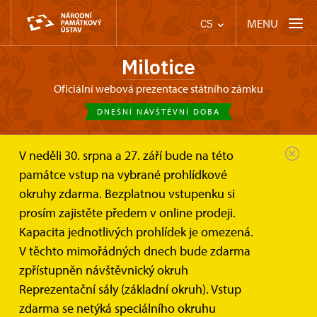
MENU
CS
Milotice
oficiální webová prezentace státního zámku
DNEŠNÍ NÁVŠTĚVNÍ DOBA
V neděli 30. srpna a 27. září bude na této
Zámek Milotice
Kostýmové prohlídky
památce vstup na vybrané prohlídkové
Pro jednotlivé návštěvníky
okruhy zdarma. Bezplatnou vstupenku si
Kostýmová prohlídka pro
prosím zajistěte předem v online prodeji.
jednotlivé návštěvníky - děti
Kapacita jednotlivých prohlídek je omezená.
a dospělé
V těchto mimořádných dnech bude zdarma
zpřístupněn návštěvnický okruh
Oblečte se se svými blízkými do replik dobových šatů
Reprezentační sály (základní okruh). Vstup
a přeneste se v čase zpět do období baroka!
zdarma se netýká speciálního okruhu