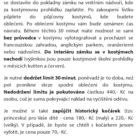
se dostavíte do pokladny zámku na vnitřním nádvoří, kde
za kostýmovou prohlídku zaplatíte. Po zakoupení lístku
půjdete do půjčovny kostýmů, kde budete
oblečeni. Po oblečení kostýmu vám bude oznámen čas
návratu. Během těchto 30 minut máte možnost se sami
bez průvodce
v kostýmu vyfotografovat a procházet se
francouzskou zahradou, anglickým parkem, oranžeriemi
nebo nádvořími.
Do interiéru zámku se v kostýmech
nechodí
(výjimkou jsou pouze kostýmové školní prohlídky
v měsících květen a červen).
Je nutné
dodržet limit
30 minut
, poněvadž je to doba, než
pot pronikne skrze spodní oblečení do kostýmu.
Nedodržení limitu je pokutováno
částkou 440,- Kč na
osobu, což je suma pokrývající náklad na vyčištění oděvu.
Je možné si také
zapůjčit historický kočárek
(tzv.
princesku) pro Vaše dítě - cena 180,- Kč (malý) a 220,- Kč
(velký). V případě, že byste se chtěli s kočárkem jenom
vyfotit, je cena pouze 70,- Kč.