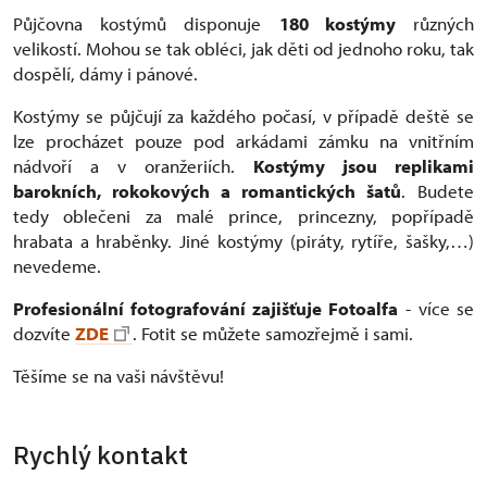
Půjčovna kostýmů disponuje
180 kostýmy
různých
velikostí. Mohou se tak obléci, jak děti od jednoho roku, tak
dospělí, dámy i pánové.
Kostýmy se půjčují za každého počasí, v případě deště se
lze procházet pouze pod arkádami zámku na vnitřním
nádvoří a v oranžeriích.
Kostýmy jsou replikami
barokních, rokokových a romantických šatů
. Budete
tedy oblečeni za malé prince, princezny, popřípadě
hrabata a hraběnky. Jiné kostýmy (piráty, rytíře, šašky,…)
nevedeme.
Profesionální fotografování zajišťuje Fotoalfa
- více
se
dozvíte
ZDE
. Fotit se můžete samozřejmě i sami.
Těšíme se na vaši návštěvu!
Rychlý kontakt