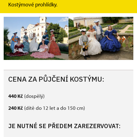
( Prohlídkový okruh č. 2)
Kostýmové prohlídky.
CENA ZA PŮJČENÍ KOSTÝMU:
440 Kč
(dospělý)
240 Kč
(dítě do 12 let a do 150 cm)
JE NUTNÉ SE PŘEDEM ZAREZERVOVAT: