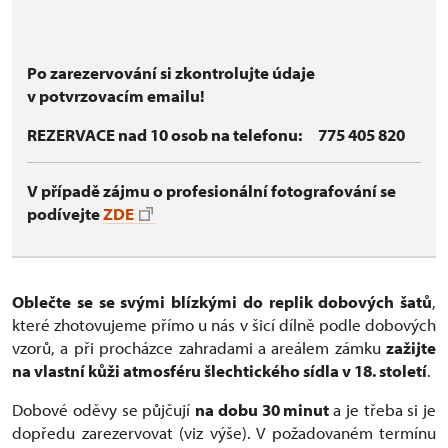
Po zarezervování si zkontrolujte údaje
v potvrzovacím emailu!
REZERVACE nad 10 osob na telefonu:
775 405 820
V případě zájmu o profesionální fotografování se
podívejte
ZDE
Oblečte se se svými blízkými do replik dobových šatů
,
které zhotovujeme přímo u nás v šicí dílně podle dobových
vzorů, a při procházce zahradami a areálem zámku
zažijte
na vlastní kůži atmosféru šlechtického sídla v 18. století
.
Dobové oděvy se půjčují
na dobu 30 minut
a je třeba si je
dopředu zarezervovat (viz výše). V požadovaném termínu