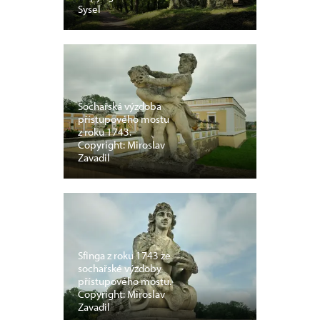
Sysel
Sochařská výzdoba
přístupového mostu
z roku 1743.
Copyright: Miroslav
Zavadil
Sfinga z roku 1743 ze
sochařské výzdoby
přístupového mostu.
Copyright: Miroslav
Zavadil