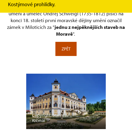
Kostýmové prohlídky.
Sloužil k reprezentativním účelům svého majitele. Znalec
umění a umělec Ondřej Schweigl (1735-1812) píšící na
konci 18. století první moravské dějiny umění označil
zámek v Miloticích za "
jednu z nejpěknějších staveb na
Moravě
".
ZPĚT
Copyright: Stanislav
Krčmář