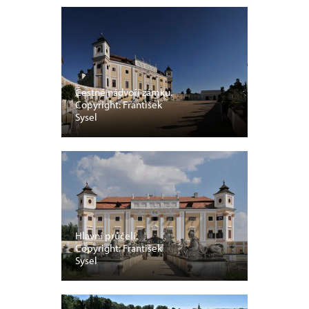
Čestné nádvoří zámku.
Copyright: František
Sysel
Hlavní průčelí.
Copyright: František
Sysel