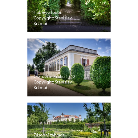
Habrové loubí.
Copyright: Stanislav
Krčmář
Oranžérie z roku 1742.
Copyright: Stanislav
Krčmář
Zásobní zahrada