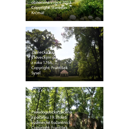
obnovená v roce 2013.
Copyright: Stanislav
Krčmář
Zámecká bažantnice
s loveckým pavilonem
z roku 1766.
Copyright: František
Sysel
Pseudogotická zřícena
z počátku 19. století
v zámecké bažantnici.
Copyright: František