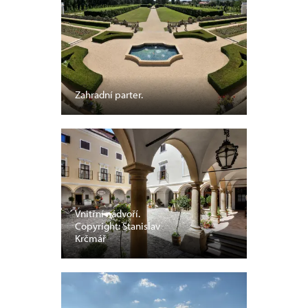
Zahradní parter.
Vnitřní nádvoří.
Copyright: Stanislav
Krčmář