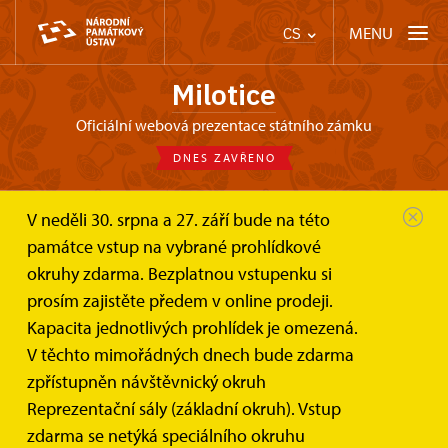
MENU
CS
Milotice
oficiální webová prezentace státního zámku
DNES ZAVŘENO
V neděli 30. srpna a 27. září bude na této
Zámek Milotice
Fotogalerie
Zámecké exteriéry
památce vstup na vybrané prohlídkové
okruhy zdarma. Bezplatnou vstupenku si
Zámecké exteriéry
prosím zajistěte předem v online prodeji.
Kapacita jednotlivých prohlídek je omezená.
V těchto mimořádných dnech bude zdarma
Milotický zámek
bývá nazýván Perlou jihovýchodní
Moravy a
patří k nejunikátněji dochovaným komplexům
zpřístupněn návštěvnický okruh
budov a zahradní architektury z období baroka
. Zámek
Reprezentační sály (základní okruh). Vstup
byl
přestavěn
ve vrcholně barokním stylu
Karlem
zdarma se netýká speciálního okruhu
Antonínem Serényim (1681-1746) v letech 1719-1743
.