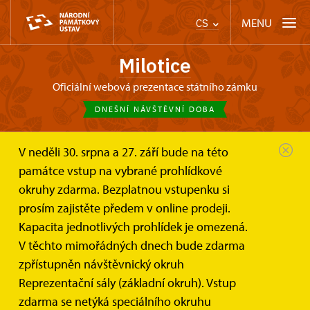
MENU
CS
Milotice
oficiální webová prezentace státního zámku
DNEŠNÍ NÁVŠTĚVNÍ DOBA
V neděli 30. srpna a 27. září bude na této
Zámek Milotice
Fotogalerie
Kostýmové prohlídky
památce vstup na vybrané prohlídkové
okruhy zdarma. Bezplatnou vstupenku si
Kostýmové prohlídky
prosím zajistěte předem v online prodeji.
Kapacita jednotlivých prohlídek je omezená.
V těchto mimořádných dnech bude zdarma
Zámecká kostymérna nabízí návštěvníkům k
zapůjčení na
30 minutovou
procházku zámeckými zahradami a areálem
zpřístupněn návštěvnický okruh
zámku
repliky historických šatů z období baroka, rokoka
Reprezentační sály (základní okruh). Vstup
a romantismu
, a to v rámci druhého prohlídkového okruhu
zdarma se netýká speciálního okruhu
-
kostýmových prohlídek
. Historický oděv, prostředí