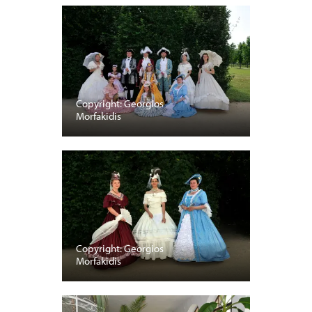
Copyright: Georgios
Morfakidis
Copyright: Georgios
Morfakidis