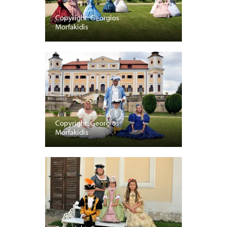
Copyright: Georgios
Morfakidis
Copyright: Georgios
Morfakidis