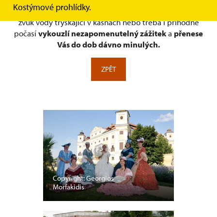
Kostýmové prohlídky.
milotického zámku, vůně květů, zdejší zeleň, zpěv ptáků,
zvuk vody tryskající v kašnách nebo třeba i příhodné
počasí
vykouzlí nezapomenutelný zážitek
a
přenese
Vás do dob dávno minulých.
ZPĚT
Copyright: Georgios
Morfakidis