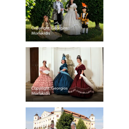
Copyright: Georgios
Morfakidis
Copyright: Georgios
Morfakidis