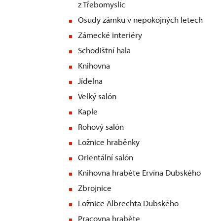
z Třebomyslic
Osudy zámku v nepokojných letech
Zámecké interiéry
Schodištní hala
Knihovna
Jídelna
Velký salón
Kaple
Rohový salón
Ložnice hraběnky
Orientální salón
Knihovna hraběte Ervína Dubského
Zbrojnice
Ložnice Albrechta Dubského
Pracovna hraběte