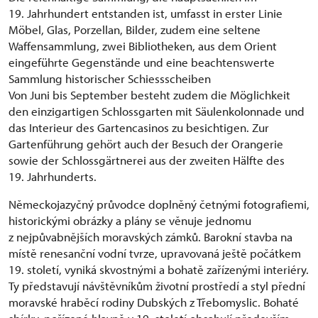
19. Jahrhundert entstanden ist, umfasst in erster Linie
Möbel, Glas, Porzellan, Bilder, zudem eine seltene
Waffensammlung, zwei Bibliotheken, aus dem Orient
eingeführte Gegenstände und eine beachtenswerte
Sammlung historischer Schiessscheiben
Von Juni bis September besteht zudem die Möglichkeit
den einzigartigen Schlossgarten mit Säulenkolonnade und
das Interieur des Gartencasinos zu besichtigen. Zur
Gartenführung gehört auch der Besuch der Orangerie
sowie der Schlossgärtnerei aus der zweiten Hälfte des
19. Jahrhunderts.
Německojazyčný průvodce doplněný četnými fotografiemi,
historickými obrázky a plány se věnuje jednomu
z nejpůvabnějších moravských zámků. Barokní stavba na
místě renesanční vodní tvrze, upravovaná ještě počátkem
19. století, vyniká skvostnými a bohatě zařízenými interiéry.
Ty představují návštěvníkům životní prostředí a styl přední
moravské hraběcí rodiny Dubských z Třebomyslic. Bohaté