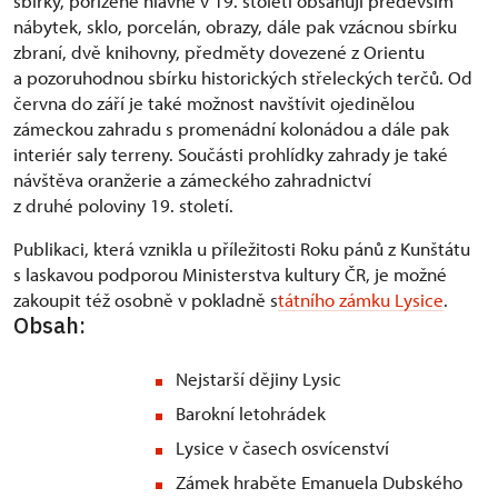
sbírky, pořízené hlavně v 19. století obsahují především
nábytek, sklo, porcelán, obrazy, dále pak vzácnou sbírku
zbraní, dvě knihovny, předměty dovezené z Orientu
a pozoruhodnou sbírku historických střeleckých terčů. Od
června do září je také možnost navštívit ojedinělou
zámeckou zahradu s promenádní kolonádou a dále pak
interiér saly terreny. Součásti prohlídky zahrady je také
návštěva oranžerie a zámeckého zahradnictví
z druhé poloviny 19. století.
Publikaci, která vznikla u příležitosti Roku pánů z Kunštátu
s laskavou podporou Ministerstva kultury ČR, je možné
zakoupit též osobně v pokladně s
tátního zámku Lysice
.
Obsah:
Nejstarší dějiny Lysic
Barokní letohrádek
Lysice v časech osvícenství
Zámek hraběte Emanuela Dubského