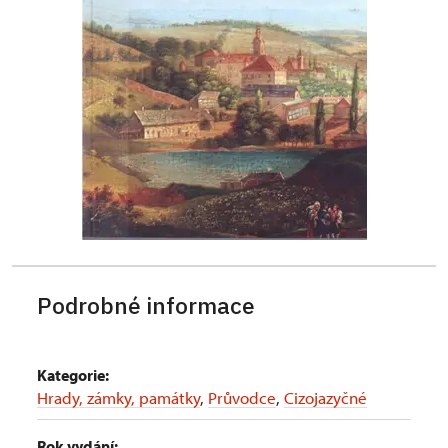
Podrobné informace
Kategorie:
Hrady, zámky, památky
,
Průvodce
,
Cizojazyčné
Rok vydání: