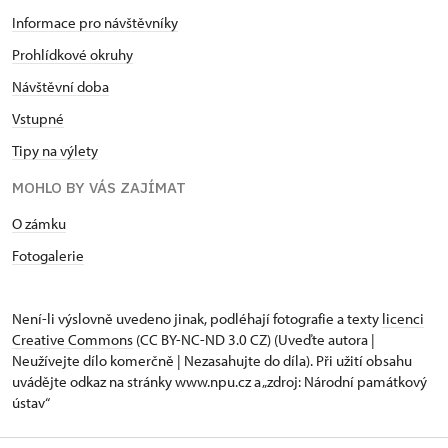
Informace pro návštěvníky
Prohlídkové okruhy
Návštěvní doba
Vstupné
Tipy na výlety
MOHLO BY VÁS ZAJÍMAT
O zámku
Fotogalerie
Není-li výslovně uvedeno jinak, podléhají fotografie a texty
licenci
Creative Commons
(CC BY-NC-ND 3.0 CZ) (Uveďte autora |
Neužívejte dílo komerčně | Nezasahujte do díla). Při užití obsahu
uvádějte odkaz na stránky www.npu.cz a „zdroj: Národní památkový
ústav“