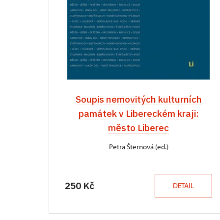
Soupis nemovitých kulturních
památek v Libereckém kraji:
město Liberec
Petra Šternová (ed.)
250 Kč
DETAIL