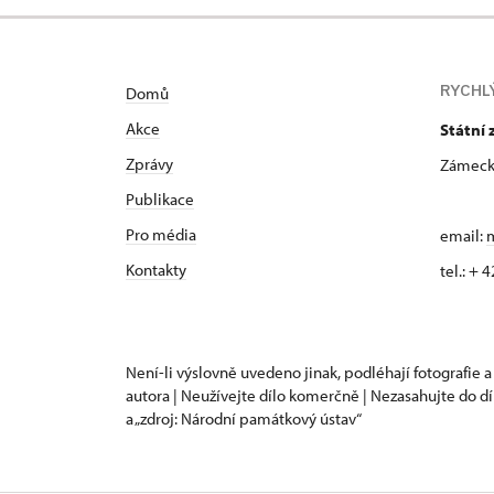
RYCHL
Domů
Akce
Státní 
Zprávy
Zámecká
Publikace
Pro média
email:
m
Kontakty
tel.: +
Není-li výslovně uvedeno jinak, podléhají fotografie a
autora | Neužívejte dílo komerčně | Nezasahujte do dí
a „zdroj: Národní památkový ústav“