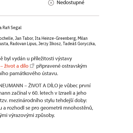
Nedostupné
a Rafi Segal
rochelle, Jan Tabor, Ita Heinze-Greenberg, Milan
pusta, Radovan Lipus, Jerzy Ilkosz, Tadeáš Goryczka,
ě byl vydán u příležitosti výstavy
 život a dílo
připravené ostravským
dního památkového ústavu.
UMANN – ŽIVOT A DÍLO je vůbec první
n začínal v 60. letech v Izraeli a jeho
 tzv. mezinárodního stylu tehdejší doby:
u a rozhodl se pro geometrii mnohostěnů,
novými výrazovými způsoby.