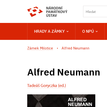
HRADY A ZÁMKY
O NPÚ
Zámek Milotice
Alfred Neumann
Alfred Neumann
Tadeáš Goryczka (ed.)