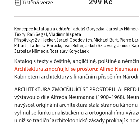
299 Kč
Tištěná verze
Koncepce katalogu a editoři: Tadeáš Goryczka, Jaroslav Němec 
Texty: Rafi Segal, Vladimír Šlapeta
Příspěvky: Zvi Hecker, Israel Goodovitch, Michael Burt, Pierre La
Pitlach, Tadeusz Barucki, Ivan Ruller, Jakub Szczęsny, Janusz Ka
Jaroslav Němec a Rostislav Koryčánek
Katalog s texty v češtině, angličtině, polštině a němčin
Architektura zmocňující se prostoru: Alfred Neumann –
Kabinetem architektury s finančním přispěním Náro
ARCHITEKTURA ZMOCŇUJÍCÍ SE PROSTORU: ALFRED NE
výstavou o díle Alfreda Neumanna (1900–1968). Neuman
navýsost originální architektura stála stranou kánonu
vyhnul se funkcionalistickému a ortogonálnímu výraz
u níž se tradiční architektonické zásady prolínají s 