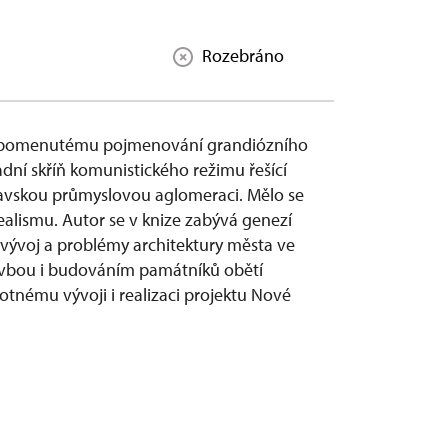
Rozebráno
pozapomenutému pojmenování grandiózního
dní skříň komunistického režimu řešící
ravskou průmyslovou aglomeraci. Mělo se
realismu. Autor se v knize zabývá genezí
e vývoj a problémy architektury města ve
stavbou i budováním památníků obětí
otnému vývoji i realizaci projektu Nové