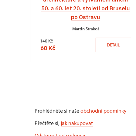
50. a 60. let 20. století od Bruselu
po Ostravu
Martin Strakoš
140 Kč
DETAIL
60 Kč
Prohlédněte si naše
obchodní podmínky
Přečtěte si,
jak nakupovat
Odstoupit od smlouvy