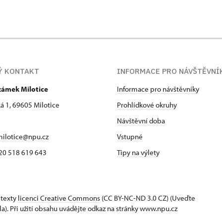
Ý KONTAKT
INFORMACE PRO NÁVŠTĚVNÍ
zámek Milotice
Informace pro návštěvníky
 1, 69605 Milotice
Prohlídkové okruhy
Návštěvní doba
ilotice@npu.cz
Vstupné
 420 518 619 643
Tipy na výlety
 texty
licenci Creative Commons
(CC BY-NC-ND 3.0 CZ) (Uveďte
la). Při užití obsahu uvádějte odkaz na stránky www.npu.cz