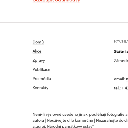
RYCHL
Domů
Akce
Státní 
Zprávy
Zámecká
Publikace
Pro média
email:
m
Kontakty
tel.: +
Není-li výslovně uvedeno jinak, podléhají fotografie a
autora | Neužívejte dílo komerčně | Nezasahujte do dí
a „zdroj: Národní památkový ústav“