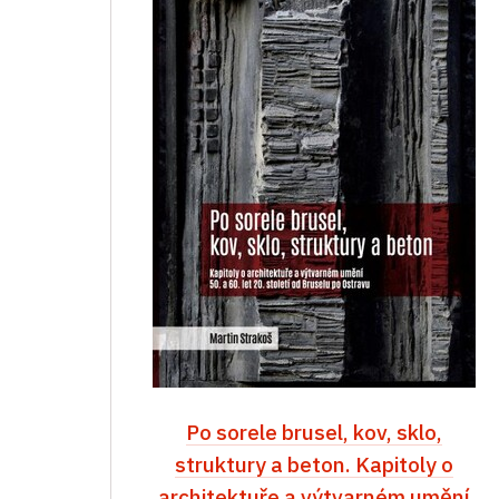
Po sorele brusel, kov, sklo,
struktury a beton. Kapitoly o
architektuře a výtvarném umění