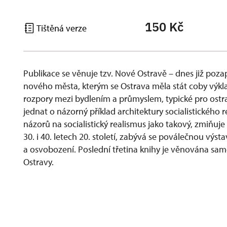
150 Kč
Tištěná verze
Publikace se věnuje tzv. Nové Ostravě – dnes již 
nového města, kterým se Ostrava měla stát coby výkla
rozpory mezi bydlením a průmyslem, typické pro ost
jednat o názorný příklad architektury socialistického 
názorů na socialistický realismus jako takový, zmiňuj
30. i 40. letech 20. století, zabývá se poválečnou vý
a osvobození. Poslední třetina knihy je věnována sam
Ostravy.