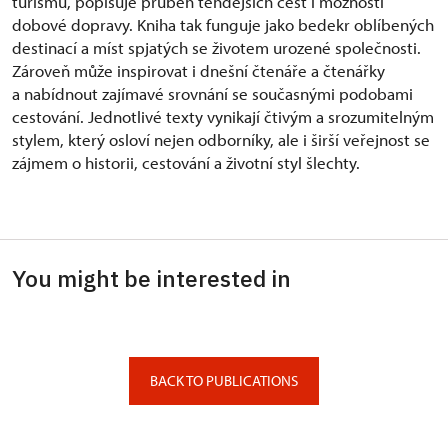
turismu, popisuje průběh tehdejších cest i možnosti
dobové dopravy. Kniha tak funguje jako bedekr oblíbených
destinací a míst spjatých se životem urozené společnosti.
Zároveň může inspirovat i dnešní čtenáře a čtenářky
a nabídnout zajímavé srovnání se současnými podobami
cestování. Jednotlivé texty vynikají čtivým a srozumitelným
stylem, který osloví nejen odborníky, ale i širší veřejnost se
zájmem o historii, cestování a životní styl šlechty.
You might be interested in
BACK TO PUBLICATIONS