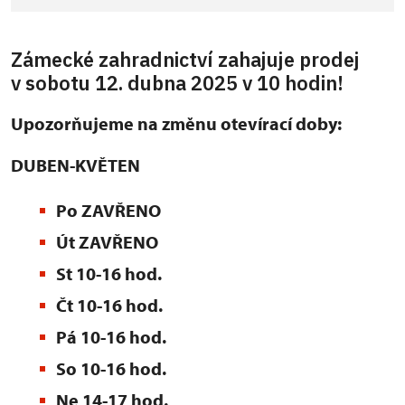
Zámecké zahradnictví zahajuje prodej
v sobotu 12. dubna 2025 v 10 hodin!
Upozorňujeme na změnu otevírací doby:
DUBEN-KVĚTEN
Po ZAVŘENO
Út ZAVŘENO
St 10-16 hod.
Čt 10-16 hod.
Pá 10-16 hod.
So 10-16 hod.
Ne 14-17 hod.