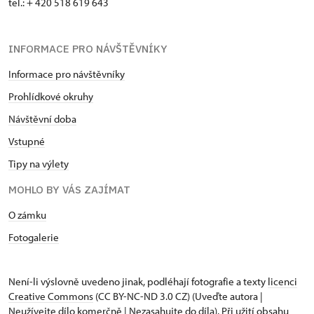
tel.: + 420 518 619 643
INFORMACE PRO NÁVŠTĚVNÍKY
Informace pro návštěvníky
Prohlídkové okruhy
Návštěvní doba
Vstupné
Tipy na výlety
MOHLO BY VÁS ZAJÍMAT
O zámku
Fotogalerie
Není-li výslovně uvedeno jinak, podléhají fotografie a texty
licenci
Creative Commons
(CC BY-NC-ND 3.0 CZ) (Uveďte autora |
Neužívejte dílo komerčně | Nezasahujte do díla). Při užití obsahu