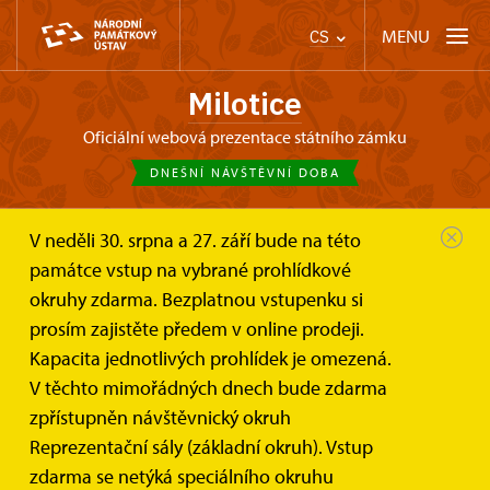
MENU
CS
Milotice
oficiální webová prezentace státního zámku
DNEŠNÍ NÁVŠTĚVNÍ DOBA
V neděli 30. srpna a 27. září bude na této
Zámek Milotice
Zprávy
památce vstup na vybrané prohlídkové
Zámecké zahradnictví otevírá a...
okruhy zdarma. Bezplatnou vstupenku si
prosím zajistěte předem v online prodeji.
Zámecké zahradnictví otevírá
Kapacita jednotlivých prohlídek je omezená.
a mění otevírací dobu
V těchto mimořádných dnech bude zdarma
zpřístupněn návštěvnický okruh
Reprezentační sály (základní okruh). Vstup
zdarma se netýká speciálního okruhu